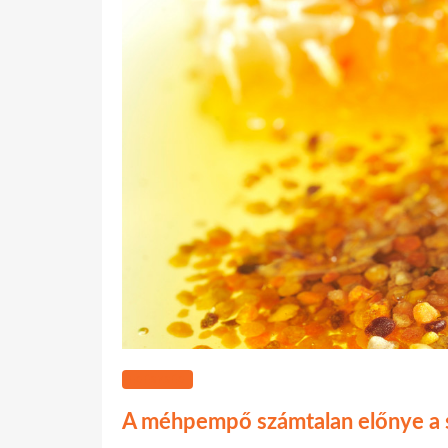
EGÉSZSÉG
A méhpempő számtalan előnye a 