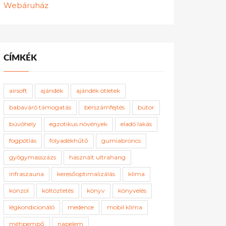
Webáruház
CÍMKÉK
airsoft
ajándék
ajándék ötletek
babaváró támogatás
bérszámfejtés
bútor
búvóhely
egzotikus növények
eladó lakás
fogpótlás
folyadékhűtő
gumiabroncs
gyógymasszázs
használt ultrahang
infraszauna
keresőoptimalizálás
klíma
konzol
költöztetés
könyv
könyvelés
légkondicionáló
medence
mobil klíma
méhpempő
napelem