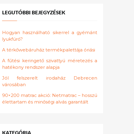
LEGUTÓBBI BEJEGYZÉSEK
Hogyan használható sikerrel a gyémánt
lyukfúró?
A térkőwebáruház termékpalettája óriási
A fűtési keringető szivattyú méretezés a
hatékony rendszer alapja
Jól felszerelt irodaház Debrecen
városában
90×200 matrac akció: Netmatrac – hosszú
élettartam és minőségi alvás garantált
KATEGÓRIA