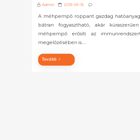
P
Admin
2015-09-15
o
A méhpempő roppant gazdag hatóanyag ta
s
bátran fogyasztható, akár kúraszerűe
t
e
méhpempő erősíti az immunrendszert
d
megelőzésében is.…
o
n
Tovább