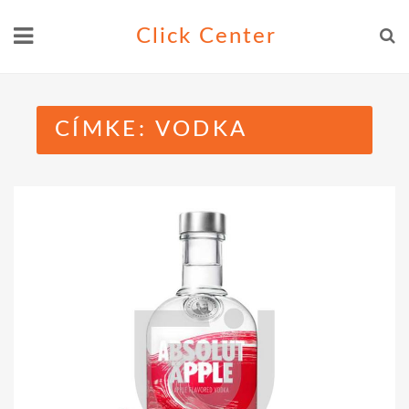
Skip
Click Center
to
content
CÍMKE:
VODKA