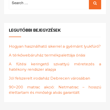
for:
LEGUTÓBBI BEJEGYZÉSEK
Hogyan használható sikerrel a gyémánt lyukfúró?
A térkőwebáruház termékpalettája óriási
A fűtési keringető szivattyú méretezés a
hatékony rendszer alapja
Jól felszerelt irodaház Debrecen városában
90×200 matrac akció: Netmatrac – hosszú
élettartam és minőségi alvás garantált