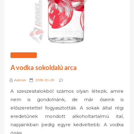
WEBÁRUHÁZ
A vodka sokoldalú arca
P
Admin
2019-10-29
o
A szeszesitalokból számos olyan létezik, amire
s
nem is gondolnánk, de már őseink is
t
előszeretettel fogyasztották. A sokak által régi
e
eredetűnek mondott alkoholtartalmú ital,
d
o
napjainkban pedig egyre kedveltebb. A vodka
n
óriási…