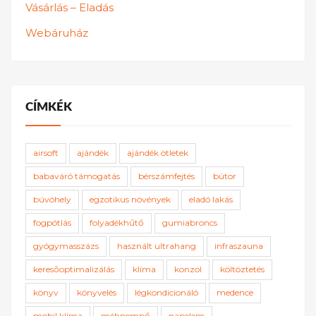
Vásárlás – Eladás
Webáruház
CÍMKÉK
airsoft
ajándék
ajándék ötletek
babaváró támogatás
bérszámfejtés
bútor
búvóhely
egzotikus növények
eladó lakás
fogpótlás
folyadékhűtő
gumiabroncs
gyógymasszázs
használt ultrahang
infraszauna
keresőoptimalizálás
klíma
konzol
költöztetés
könyv
könyvelés
légkondicionáló
medence
mobil klíma
méhpempő
napelem