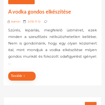
SZOLGÁLTATÁSOK
A vodka gondos elkészítése
P
Admin
2015-11-12
o
Szűrés, lepárlás, megfelelő üstméret, ezek
s
minden a szeszfőzés nélkülözhetetlen kellékei.
t
Nem is gondolnánk, hogy egy olyan közismert
e
ital, mint mondjuk a vodka elkészítése milyen
d
o
gondos munkát és fokozott odafigyelést igényel.
n
…
Tovább
Search