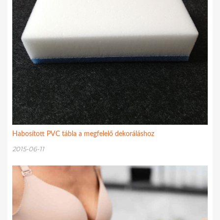
Habosított PVC tábla a megfelelő dekoráláshoz
2015-06-11