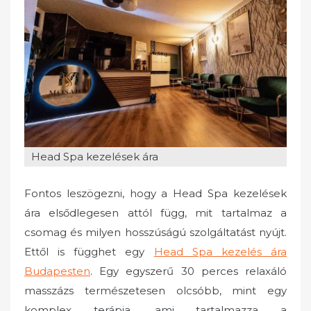
e
d
o
n
Head Spa kezelések ára
Fontos leszögezni, hogy a Head Spa kezelések
ára elsődlegesen attól függ, mit tartalmaz a
csomag és milyen hosszúságú szolgáltatást nyújt.
Ettől is függhet egy
Head Spa kezelés ára
Budapesten
. Egy egyszerű 30 perces relaxáló
masszázs természetesen olcsóbb, mint egy
komplex terápia, ami tartalmazza a