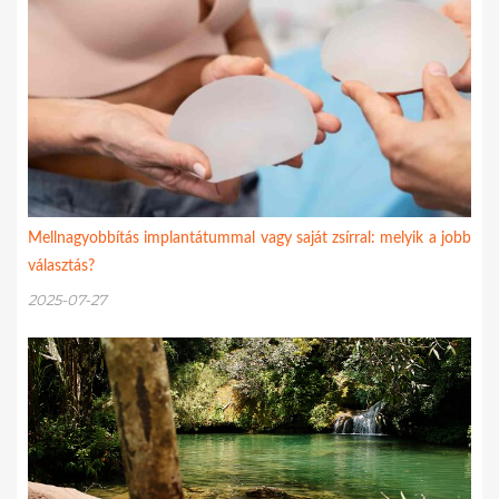
Mellnagyobbítás implantátummal vagy saját zsírral: melyik a jobb
választás?
2025-07-27