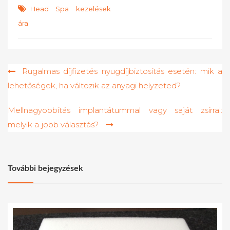
Head Spa kezelések
ára
Bejegyzés
Rugalmas díjfizetés nyugdíjbiztosítás esetén: mik a
lehetőségek, ha változik az anyagi helyzeted?
navigáció
Mellnagyobbítás implantátummal vagy saját zsírral:
melyik a jobb választás?
További bejegyzések