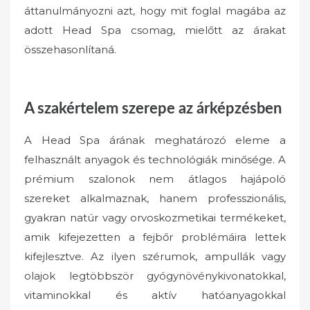
áttanulmányozni azt, hogy mit foglal magába az
adott Head Spa csomag, mielőtt az árakat
összehasonlítaná.
A szakértelem szerepe az árképzésben
A Head Spa árának meghatározó eleme a
felhasznált anyagok és technológiák minősége. A
prémium szalonok nem átlagos hajápoló
szereket alkalmaznak, hanem professzionális,
gyakran natúr vagy orvoskozmetikai termékeket,
amik kifejezetten a fejbőr problémáira lettek
kifejlesztve. Az ilyen szérumok, ampullák vagy
olajok legtöbbször gyógynövénykivonatokkal,
vitaminokkal és aktív hatóanyagokkal