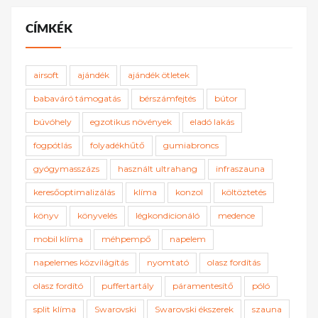
CÍMKÉK
airsoft
ajándék
ajándék ötletek
babaváró támogatás
bérszámfejtés
bútor
búvóhely
egzotikus növények
eladó lakás
fogpótlás
folyadékhűtő
gumiabroncs
gyógymasszázs
használt ultrahang
infraszauna
keresőoptimalizálás
klíma
konzol
költöztetés
könyv
könyvelés
légkondicionáló
medence
mobil klíma
méhpempő
napelem
napelemes közvilágítás
nyomtató
olasz fordítás
olasz fordító
puffertartály
páramentesítő
póló
split klíma
Swarovski
Swarovski ékszerek
szauna