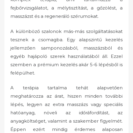
fejbőrvizsgálatot, a mélytisztítást, a gőzölést, a
masszázst és a regeneráló szérumokat.
A különböző szalonok más-más szolgáltatásokat
tesznek a csomagba. Egy alapszintű kezelés
jellemzően samponozásból, masszázsból és
egyéb hajápoló szerek használatából áll. Ezzel
szemben a prémium kezelés akár 5-6 lépésből is
felépülhet.
A terápia tartalma tehát alapvetően
meghatározza az árat, hiszen minden további
lépés, legyen az extra masszázs vagy speciális
hatóanyag, növeli az időráfordítást, az
anyagköltséget, valamint a szakember figyelmét.
Éppen ezért mindig érdemes alaposan