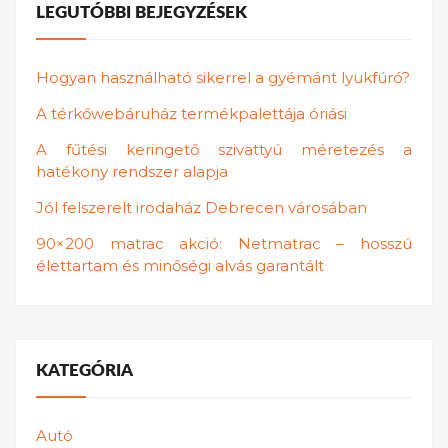
LEGUTÓBBI BEJEGYZÉSEK
Hogyan használható sikerrel a gyémánt lyukfúró?
A térkőwebáruház termékpalettája óriási
A fűtési keringető szivattyú méretezés a
hatékony rendszer alapja
Jól felszerelt irodaház Debrecen városában
90×200 matrac akció: Netmatrac – hosszú
élettartam és minőségi alvás garantált
KATEGÓRIA
Autó