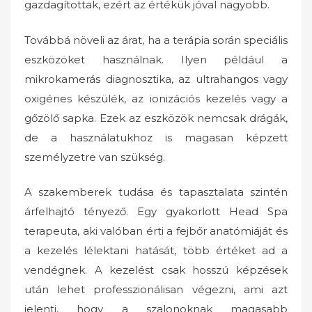
gazdagítottak, ezért az értékük jóval nagyobb.
Továbbá növeli az árat, ha a terápia során speciális
eszközöket használnak. Ilyen például a
mikrokamerás diagnosztika, az ultrahangos vagy
oxigénes készülék, az ionizációs kezelés vagy a
gőzölő sapka. Ezek az eszközök nemcsak drágák,
de a használatukhoz is magasan képzett
személyzetre van szükség.
A szakemberek tudása és tapasztalata szintén
árfelhajtó tényező. Egy gyakorlott Head Spa
terapeuta, aki valóban érti a fejbőr anatómiáját és
a kezelés lélektani hatását, több értéket ad a
vendégnek. A kezelést csak hosszú képzések
után lehet professzionálisan végezni, ami azt
jelenti, hogy a szalonoknak magasabb