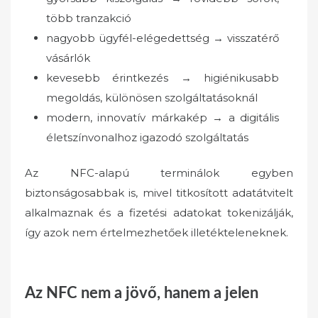
több tranzakció
nagyobb ügyfél-elégedettség → visszatérő
vásárlók
kevesebb érintkezés → higiénikusabb
megoldás, különösen szolgáltatásoknál
modern, innovatív márkakép → a digitális
életszínvonalhoz igazodó szolgáltatás
Az NFC-alapú terminálok egyben
biztonságosabbak is, mivel titkosított adatátvitelt
alkalmaznak és a fizetési adatokat tokenizálják,
így azok nem értelmezhetőek illetékteleneknek.
Az NFC nem a jövő, hanem a jelen