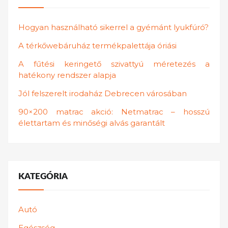
Hogyan használható sikerrel a gyémánt lyukfúró?
A térkőwebáruház termékpalettája óriási
A fűtési keringető szivattyú méretezés a
hatékony rendszer alapja
Jól felszerelt irodaház Debrecen városában
90×200 matrac akció: Netmatrac – hosszú
élettartam és minőségi alvás garantált
KATEGÓRIA
Autó
Egészség