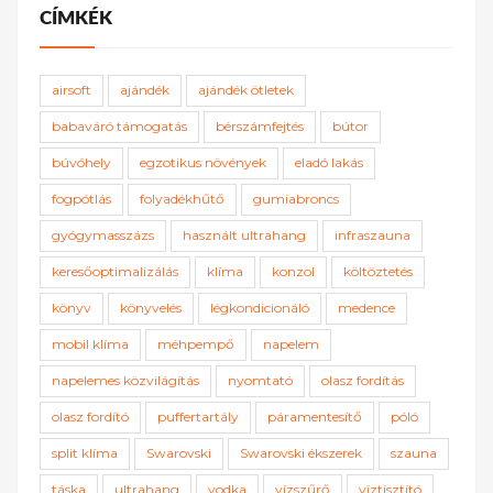
CÍMKÉK
airsoft
ajándék
ajándék ötletek
babaváró támogatás
bérszámfejtés
bútor
búvóhely
egzotikus növények
eladó lakás
fogpótlás
folyadékhűtő
gumiabroncs
gyógymasszázs
használt ultrahang
infraszauna
keresőoptimalizálás
klíma
konzol
költöztetés
könyv
könyvelés
légkondicionáló
medence
mobil klíma
méhpempő
napelem
napelemes közvilágítás
nyomtató
olasz fordítás
olasz fordító
puffertartály
páramentesítő
póló
split klíma
Swarovski
Swarovski ékszerek
szauna
táska
ultrahang
vodka
vízszűrő
víztisztító