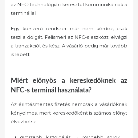
az NFC-technológián keresztül kommunikálnak a
terminállal.
Egy korszerű rendszer már nem kérdez, csak
teszi a dolgát. Felismeri az NFC-s eszközt, elvégzi
a tranzakciót és kész. A vásárló pedig már tovább
is lépett.
Miért előnyös a kereskedőknek az
NFC-s terminál használata?
Az érintésmentes fizetés nemcsak a vásárlóknak
kényelmes, mert kereskedőként is számos előnyt
élvezhetsz:
gyorsabb kiszolgálás → rövidebb sorok,