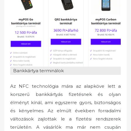
e
d
o
n
Bankkártya terminálok
Az NFC technológia mára az alapköve lett a
korszerű bankkártyás fizetésnek és olyan
élményt kínál, ami egyszerre gyors, biztonságos
és kényelmes. Az elmúlt években forradalmi
változások zajlottak le a fizetési rendszerek
területén. A vásárlók ma már nem csupán