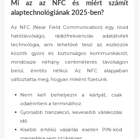
Mi az az NFC és miért számít
alaptechnológiának 2025-ben?
Az NFC (Near Field Communication) egy rövid
hatótávolságú, rádiófrekvenciás adatátviteli
technológia, ami lehetővé teszi az eszközök
közötti gyors és biztonságos kommunikációt,
mindössze néhány centiméteres távolságon
belül, érintés nélkül. Az NFC alapjaiban
változtatta meg, hogyan miként fizetünk.
Nem kell behelyezni a kártyát, csak
odaérinteni a terminálhoz.
Gyorsabb tranzakció, kevesebb várakozási
idő.
Kisebb értékű vásárlás esetén PIN-kód
megadása sem szükséges.