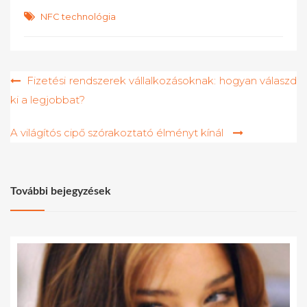
NFC technológia
Bejegyzés
Fizetési rendszerek vállalkozásoknak: hogyan válaszd
ki a legjobbat?
navigáció
A világítós cipő szórakoztató élményt kínál
További bejegyzések