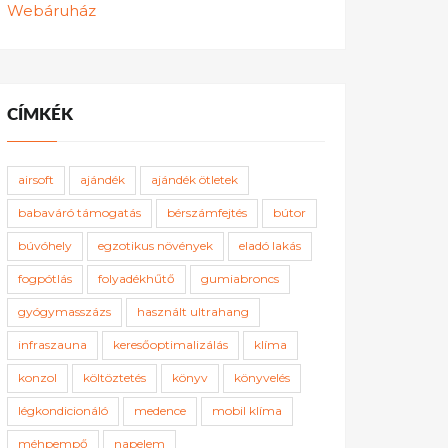
Webáruház
CÍMKÉK
airsoft
ajándék
ajándék ötletek
babaváró támogatás
bérszámfejtés
bútor
búvóhely
egzotikus növények
eladó lakás
fogpótlás
folyadékhűtő
gumiabroncs
gyógymasszázs
használt ultrahang
infraszauna
keresőoptimalizálás
klíma
konzol
költöztetés
könyv
könyvelés
légkondicionáló
medence
mobil klíma
méhpempő
napelem