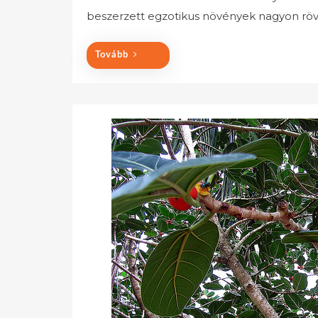
e
beszerzett egzotikus növények nagyon rövid
d
o
Tovább
n