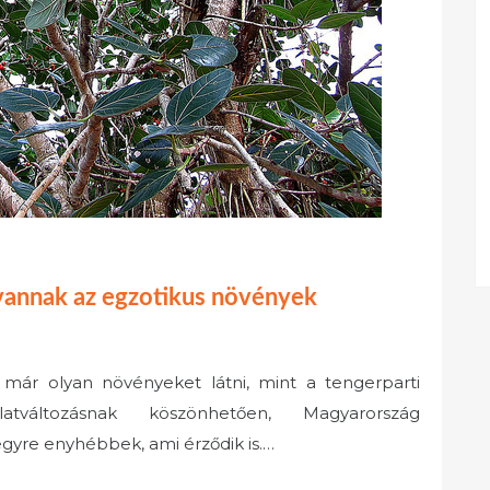
vannak az egzotikus növények
már olyan növényeket látni, mint a tengerparti
latváltozásnak köszönhetően, Magyarország
egyre enyhébbek, ami érződik is.…