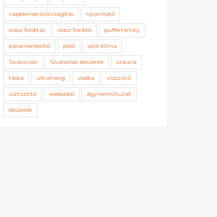
napelemes közvilágítás
nyomtató
olasz fordítás
olasz fordító
puffertartály
páramentesítő
póló
split klíma
Swarovski
Swarovski ékszerek
szauna
táska
ultrahang
vodka
vízszűrő
víztisztító
weboldal
ágyneműhuzat
ékszerek