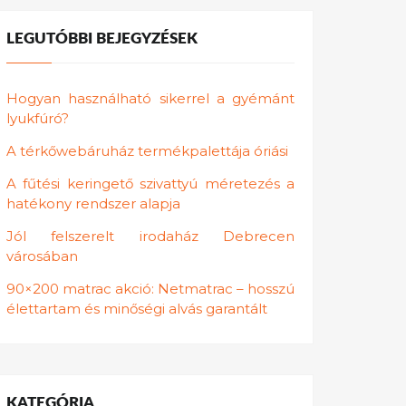
LEGUTÓBBI BEJEGYZÉSEK
Hogyan használható sikerrel a gyémánt
lyukfúró?
A térkőwebáruház termékpalettája óriási
A fűtési keringető szivattyú méretezés a
hatékony rendszer alapja
Jól felszerelt irodaház Debrecen
városában
90×200 matrac akció: Netmatrac – hosszú
élettartam és minőségi alvás garantált
KATEGÓRIA