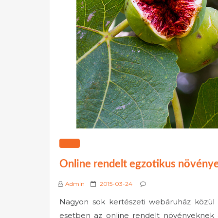
KERT
Online rendelt egzotikus növény
P
Admin
2015-03-24
o
Nagyon sok kertészeti webáruház közül v
s
esetben az online rendelt növényeknek 
t