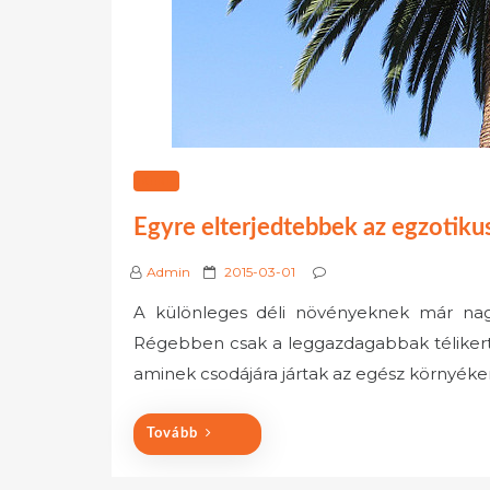
KERT
Egyre elterjedtebbek az egzotik
P
Admin
2015-03-01
o
A különleges déli növényeknek már nag
s
Régebben csak a leggazdagabbak télikertj
t
e
aminek csodájára jártak az egész környéke
d
o
Tovább
n