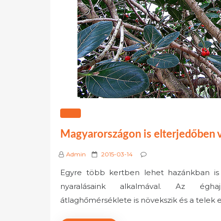
KERT
Magyarországon is elterjedőben 
P
Admin
2015-03-14
o
Egyre több kertben lehet hazánkban is 
s
nyaralásaink alkalmával. Az éghaj
t
e
átlaghőmérséklete is növekszik és a telek 
d
o