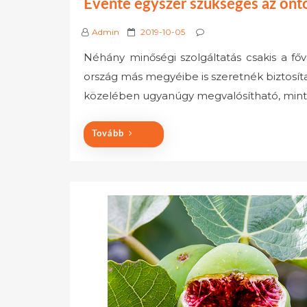
Évente egyszer szükséges az önt
P
Admin
2019-10-05
o
Néhány minőségi szolgáltatás csakis a fő
s
ország más megyéibe is szeretnék biztosíta
t
e
közelében ugyanúgy megvalósítható, min
d
o
Tovább
n