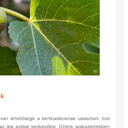
ek
an lehetősége a kertbarátoknak választani. Sok
az ára sokkal kedvezőbb. Online szaküzletekben