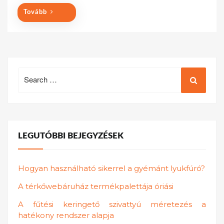
Tovább
Search
for:
LEGUTÓBBI BEJEGYZÉSEK
Hogyan használható sikerrel a gyémánt lyukfúró?
A térkőwebáruház termékpalettája óriási
A fűtési keringető szivattyú méretezés a
hatékony rendszer alapja