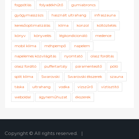
fogpótlás
folyadékhűtő
gumiabroncs
gyógymasszázs
használt ultrahang
infraszauna
keresőoptimalizálás
klíma
konzol
költöztetés
könyv
könyvelés
légkondicionáló
medence
mobil klíma
méhpempő
napelem
napelemes közvilágítás
nyomtató
olasz fordítás
olasz fordító
puffertartály
páramentesítő
póló
split klíma
Swarovski
Swarovski ékszerek
szauna
táska
ultrahang
vodka
vízszűrő
víztisztító
weboldal
ágyneműhuzat
ékszerek
Copyright © All rights reserved.
|