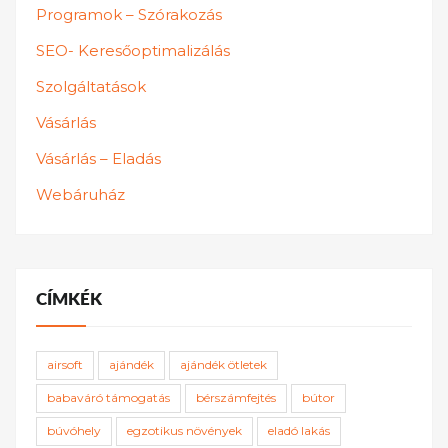
Programok – Szórakozás
SEO- Keresőoptimalizálás
Szolgáltatások
Vásárlás
Vásárlás – Eladás
Webáruház
CÍMKÉK
airsoft
ajándék
ajándék ötletek
babaváró támogatás
bérszámfejtés
bútor
búvóhely
egzotikus növények
eladó lakás