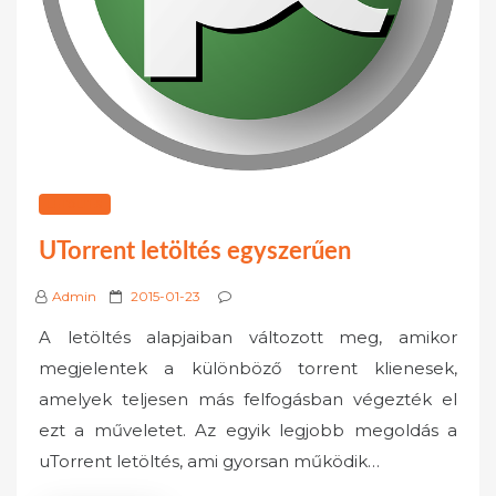
LETÖLTÉS
UTorrent letöltés egyszerűen
P
Admin
2015-01-23
o
A letöltés alapjaiban változott meg, amikor
s
megjelentek a különböző torrent klienesek,
t
amelyek teljesen más felfogásban végezték el
e
ezt a műveletet. Az egyik legjobb megoldás a
d
o
uTorrent letöltés, ami gyorsan működik…
n