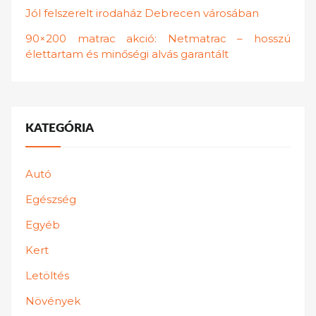
Jól felszerelt irodaház Debrecen városában
90×200 matrac akció: Netmatrac – hosszú
élettartam és minőségi alvás garantált
KATEGÓRIA
Autó
Egészség
Egyéb
Kert
Letöltés
Növények