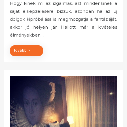
Hogy kinek mi az izgalmas, azt mindenkinek a
s
saját elképzelésére bízzuk, azonban ha az új
t
dolgok kipróbálása is megmozgatja a fantáziáját,
e
akkor jó helyen jár. Hallott már a kivételes
d
o
élményekben…
n
Tovább