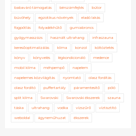
babaváró támogatás
bérszámfejtés
bútor
búvóhely
egzotikus növények
eladó lakás
fogpótlás
folyadékhűtő
gumiabroncs
gyógymasszázs
használt ultrahang
infraszauna
keresőoptimalizálás
klíma
konzol
költöztetés
könyv
könyvelés
légkondicionáló
medence
mobil klíma
méhpempő
napelem
napelemes közvilágítás
nyomtató
olasz fordítás
olasz fordító
puffertartály
páramentesítő
póló
split klíma
Swarovski
Swarovski ékszerek
szauna
táska
ultrahang
vodka
vízszűrő
víztisztító
weboldal
ágyneműhuzat
ékszerek