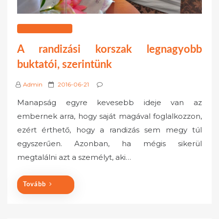
SZOLGÁLTATÁSOK
A randizási korszak legnagyobb
buktatói, szerintünk
P
Admin
2016-06-21
o
Manapság egyre kevesebb ideje van az
s
embernek arra, hogy saját magával foglalkozzon,
t
ezért érthető, hogy a randizás sem megy túl
e
egyszerűen. Azonban, ha mégis sikerül
d
o
megtalálni azt a személyt, aki…
n
Tovább