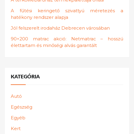
A fűtési keringető szivattyú méretezés a
hatékony rendszer alapja
Jól felszerelt irodaház Debrecen városában
90×200 matrac akció: Netmatrac – hosszú
élettartam és minőségi alvás garantált
KATEGÓRIA
Autó
Egészség
Egyéb
Kert