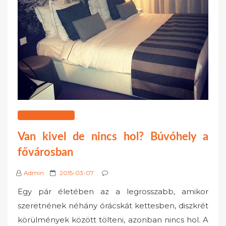
SZOLGÁLTATÁSOK
Van kivel de nincs hol? Búvóhely a
fővárosban
P
Admin
2015-03-07
o
Egy pár életében az a legrosszabb, amikor
s
szeretnének néhány órácskát kettesben, diszkrét
t
körülmények között tölteni, azonban nincs hol. A
e