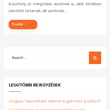
búvóhely jó megoldás azoknak is, akik titokban
d
o
szeretőt tartanak, de azoknak…
n
Tovább
Search
for:
LEGUTÓBBI BEJEGYZÉSEK
Hogyan használható sikerrel a gyémánt lyukfúró?
A térkőwebáruház termékpalettája óriási