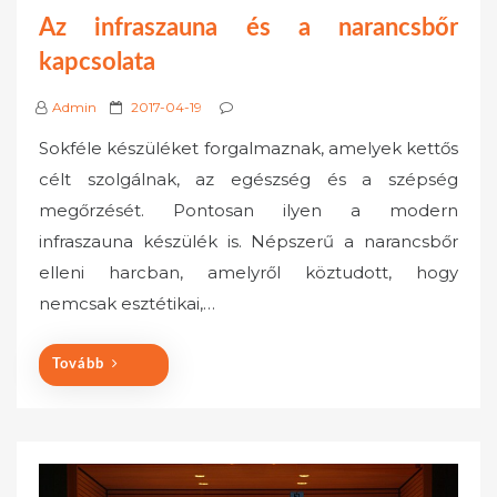
Az infraszauna és a narancsbőr
kapcsolata
P
Admin
2017-04-19
o
Sokféle készüléket forgalmaznak, amelyek kettős
s
célt szolgálnak, az egészség és a szépség
t
megőrzését. Pontosan ilyen a modern
e
infraszauna készülék is. Népszerű a narancsbőr
d
o
elleni harcban, amelyről köztudott, hogy
n
nemcsak esztétikai,…
Tovább