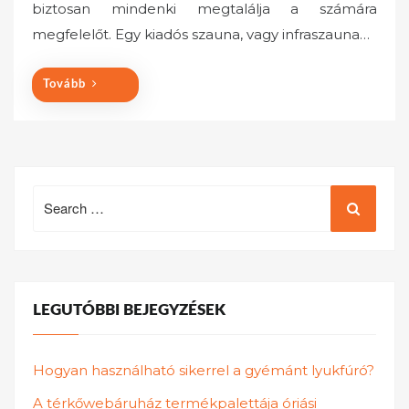
biztosan mindenki megtalálja a számára
d
o
megfelelőt. Egy kiadós szauna, vagy infraszauna…
n
Tovább
Search
for:
LEGUTÓBBI BEJEGYZÉSEK
Hogyan használható sikerrel a gyémánt lyukfúró?
A térkőwebáruház termékpalettája óriási