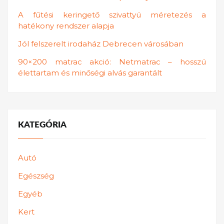
A fűtési keringető szivattyú méretezés a
hatékony rendszer alapja
Jól felszerelt irodaház Debrecen városában
90×200 matrac akció: Netmatrac – hosszú
élettartam és minőségi alvás garantált
KATEGÓRIA
Autó
Egészség
Egyéb
Kert