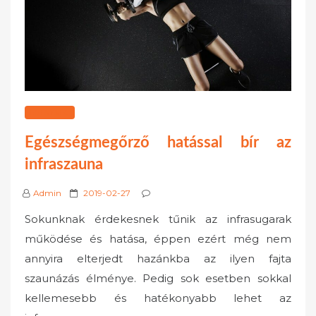
EGÉSZSÉG
Egészségmegőrző hatással bír az
infraszauna
P
Admin
2019-02-27
o
Sokunknak érdekesnek tűnik az infrasugarak
s
működése és hatása, éppen ezért még nem
t
annyira elterjedt hazánkba az ilyen fajta
e
szaunázás élménye. Pedig sok esetben sokkal
d
o
kellemesebb és hatékonyabb lehet az
n