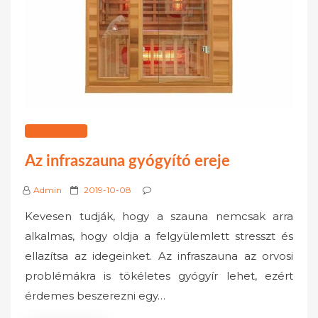
WEBÁRUHÁZ
Az infraszauna gyógyító ereje
P
Admin
2019-10-08
o
Kevesen tudják, hogy a szauna nemcsak arra
s
alkalmas, hogy oldja a felgyülemlett stresszt és
t
ellazítsa az idegeinket. Az infraszauna az orvosi
e
problémákra is tökéletes gyógyír lehet, ezért
d
o
érdemes beszerezni egy…
n