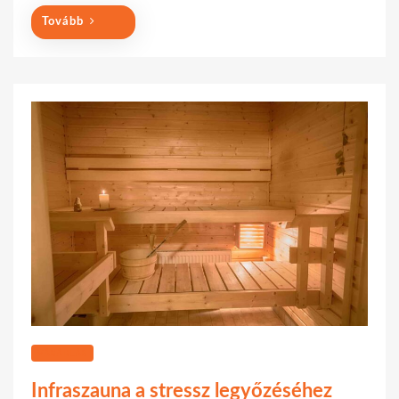
Tovább
VÁSÁRLÁS
Infraszauna a stressz legyőzéséhez