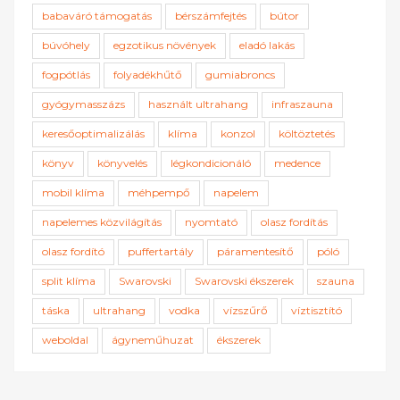
babaváró támogatás
bérszámfejtés
bútor
búvóhely
egzotikus növények
eladó lakás
fogpótlás
folyadékhűtő
gumiabroncs
gyógymasszázs
használt ultrahang
infraszauna
keresőoptimalizálás
klíma
konzol
költöztetés
könyv
könyvelés
légkondicionáló
medence
mobil klíma
méhpempő
napelem
napelemes közvilágítás
nyomtató
olasz fordítás
olasz fordító
puffertartály
páramentesítő
póló
split klíma
Swarovski
Swarovski ékszerek
szauna
táska
ultrahang
vodka
vízszűrő
víztisztító
weboldal
ágyneműhuzat
ékszerek