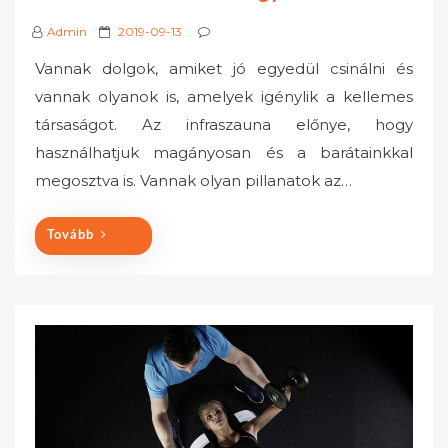
P
Admin
2019-09-13
o
Vannak dolgok, amiket jó egyedül csinálni és
s
vannak olyanok is, amelyek igénylik a kellemes
t
társaságot. Az infraszauna előnye, hogy
e
használhatjuk magányosan és a barátainkkal
d
o
megosztva is. Vannak olyan pillanatok az…
n
Tovább