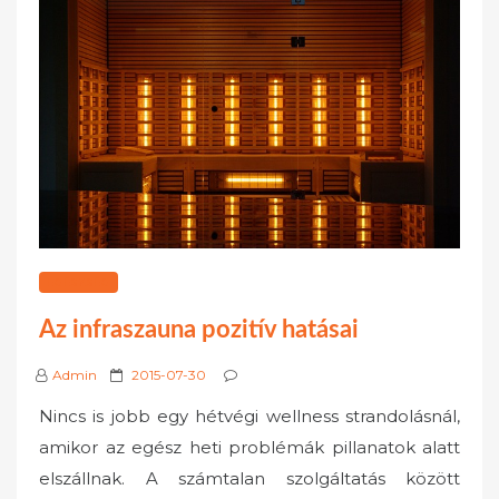
EGÉSZSÉG
Az infraszauna pozitív hatásai
P
Admin
2015-07-30
o
Nincs is jobb egy hétvégi wellness strandolásnál,
s
amikor az egész heti problémák pillanatok alatt
t
elszállnak. A számtalan szolgáltatás között
e