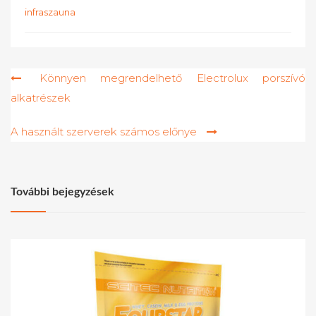
infraszauna
Bejegyzés
Könnyen megrendelhető Electrolux porszívó
alkatrészek
navigáció
A használt szerverek számos előnye
További bejegyzések