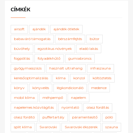
CÍMKÉK
airsoft
ajándék
ajándék ötletek
babaváró támogatás
bérszámfejtés
bútor
búvóhely
egzotikus növények
eladó lakás
fogpótlás
folyadékhűtő
gumiabroncs
gyógymasszázs
használt ultrahang
infraszauna
keresőoptimalizálás
klíma
konzol
költöztetés
könyv
könyvelés
légkondicionáló
medence
mobil klíma
méhpempő
napelem
napelemes közvilágítás
nyomtató
olasz fordítás
olasz fordító
puffertartály
páramentesítő
póló
split klíma
Swarovski
Swarovski ékszerek
szauna