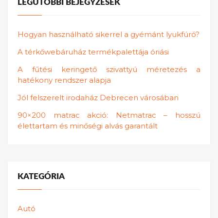
LEGUTÓBBI BEJEGYZÉSEK
Hogyan használható sikerrel a gyémánt lyukfúró?
A térkőwebáruház termékpalettája óriási
A fűtési keringető szivattyú méretezés a
hatékony rendszer alapja
Jól felszerelt irodaház Debrecen városában
90×200 matrac akció: Netmatrac – hosszú
élettartam és minőségi alvás garantált
KATEGÓRIA
Autó