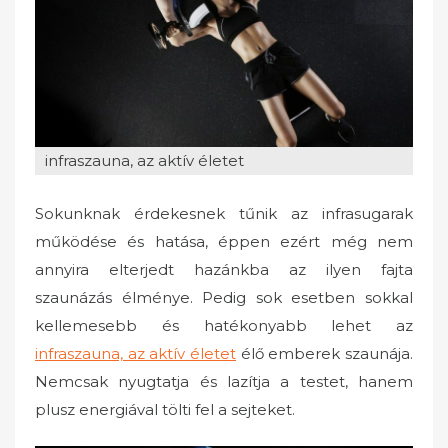
o
n
infraszauna, az aktív életet
Sokunknak érdekesnek tűnik az infrasugarak
működése és hatása, éppen ezért még nem
annyira elterjedt hazánkba az ilyen fajta
szaunázás élménye. Pedig sok esetben sokkal
kellemesebb és hatékonyabb lehet az
infraszauna, az aktív életet
élő emberek szaunája.
Nemcsak nyugtatja és lazítja a testet, hanem
plusz energiával tölti fel a sejteket.