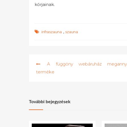
kórjainak.
,
infraszauna
szauna
Bejegyzés
A függöny webáruház meganny
navigáció
terméke
További bejegyzések