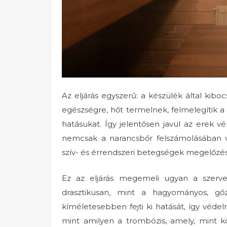
Az eljárás egyszerű: a készülék által kibo
egészségre, hőt termelnek, felmelegítik a sz
hatásukat. Így jelentősen javul az erek v
nemcsak a narancsbőr felszámolásában v
szív- és érrendszeri betegségek megelőzé
Ez az eljárás megemeli ugyan a szerve
drasztikusan, mint a hagyományos, gőz
kíméletesebben fejti ki hatását, így védel
mint amilyen a trombózis, amely, mint k