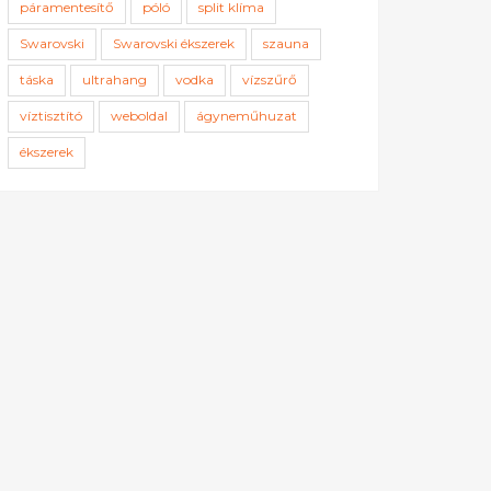
páramentesítő
póló
split klíma
Swarovski
Swarovski ékszerek
szauna
táska
ultrahang
vodka
vízszűrő
víztisztító
weboldal
ágyneműhuzat
ékszerek