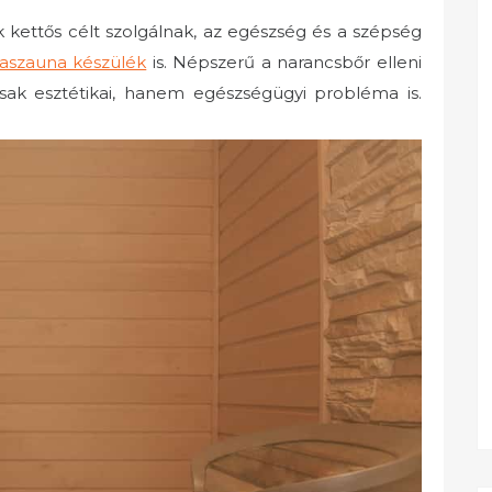
 kettős célt szolgálnak, az egészség és a szépség
aszauna készülék
is. Népszerű a narancsbőr elleni
ak esztétikai, hanem egészségügyi probléma is.