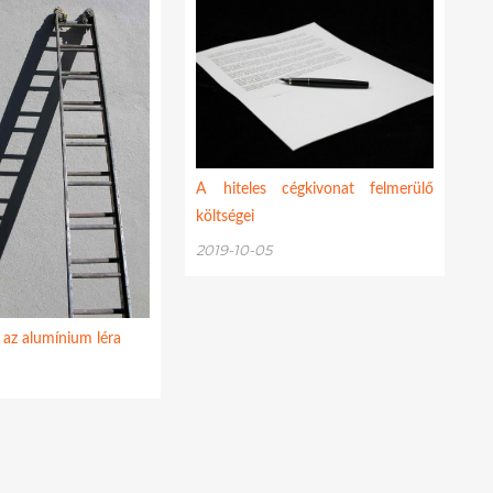
A hiteles cégkivonat felmerülő
költségei
2019-10-05
l az alumínium léra