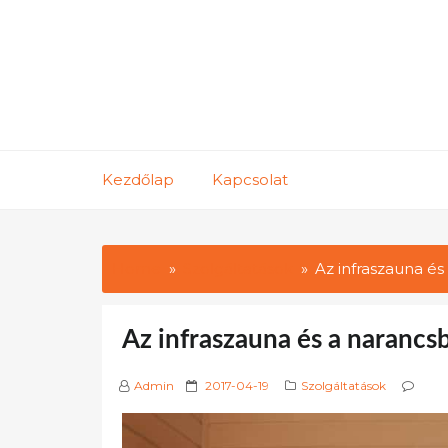
Skip
to
content
Kezdőlap
Kapcsolat
Home
Szolgáltatások
Az infraszauna és
Az infraszauna és a narancs
P
Admin
2017-04-19
Szolgáltatások
o
s