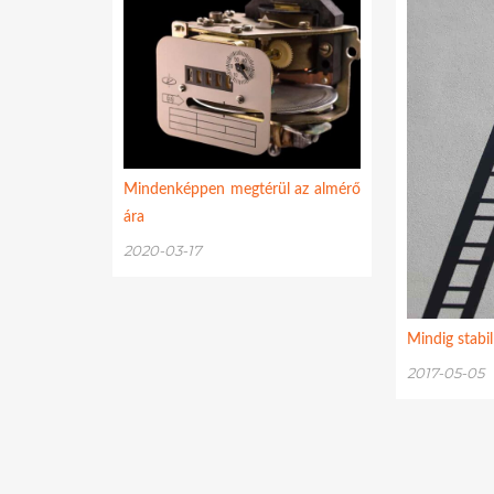
Mindenképpen megtérül az almérő
ára
2020-03-17
Mindig stabi
2017-05-05