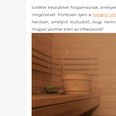
Sokféle készüléket forgalmaznak, amelyek
megőrzését. Pontosan ilyen a
modern infr
harcban, amelyről köztudott, hogy nemcs
Hogyan javíthat ezen az infraszauna?