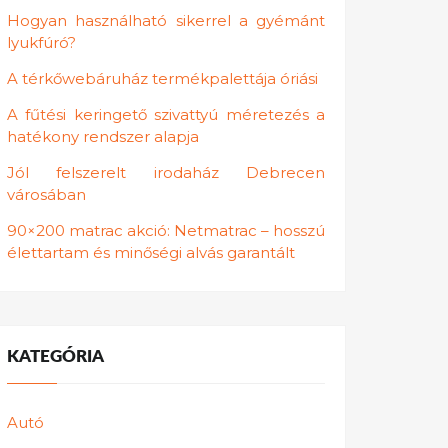
Hogyan használható sikerrel a gyémánt
lyukfúró?
A térkőwebáruház termékpalettája óriási
A fűtési keringető szivattyú méretezés a
hatékony rendszer alapja
Jól felszerelt irodaház Debrecen
városában
90×200 matrac akció: Netmatrac – hosszú
élettartam és minőségi alvás garantált
KATEGÓRIA
Autó