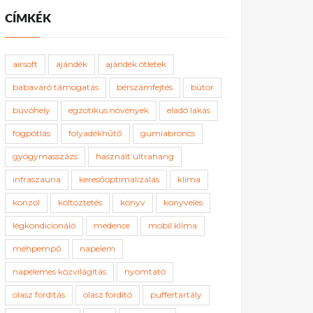
CÍMKÉK
airsoft
ajándék
ajándék ötletek
babaváró támogatás
bérszámfejtés
bútor
búvóhely
egzotikus növények
eladó lakás
fogpótlás
folyadékhűtő
gumiabroncs
gyógymasszázs
használt ultrahang
infraszauna
keresőoptimalizálás
klíma
konzol
költöztetés
könyv
könyvelés
légkondicionáló
medence
mobil klíma
méhpempő
napelem
napelemes közvilágítás
nyomtató
olasz fordítás
olasz fordító
puffertartály