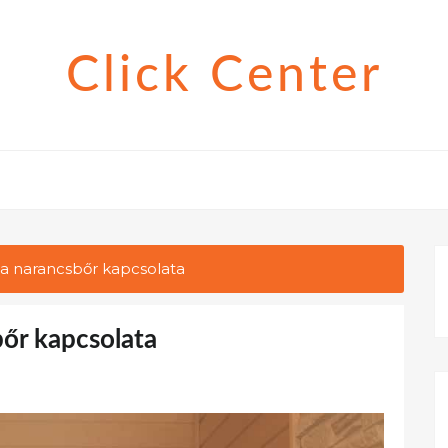
Click Center
 a narancsbőr kapcsolata
bőr kapcsolata