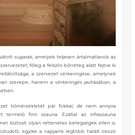
csátott sugarak, amelyek teljesen ártalmatlanok az
ervezetet, főleg a felszíni bőrréteg alatt fejtve ki
érellátottsága, a szervezet vérkeringése, amelynek
an szerepe, hanem a vérkeringés javításában, a
sében.
zet hőmérsékletét pár fokkal, de nem annyira
t termelő finn szauna. Ezáltal az infraszauna
met biztosít olyan rettenetes betegségek ellen is,
öztudott, egyike a napjaink legtöbb halált okozó