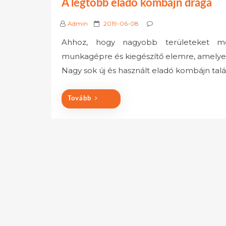
A legtöbb eladó kombájn drága
P
Admin
2019-06-08
o
Ahhoz, hogy nagyobb területeket m
s
munkagépre és kiegészítő elemre, amely
t
e
Nagy sok új és használt eladó kombájn tal
d
o
Tovább
n