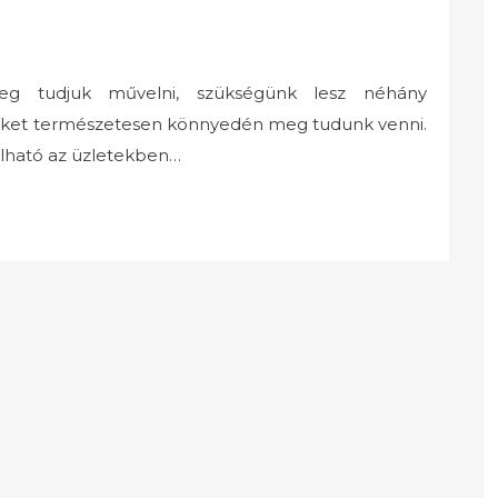
eg tudjuk művelni, szükségünk lesz néhány
eket természetesen könnyedén meg tudunk venni.
álható az üzletekben…