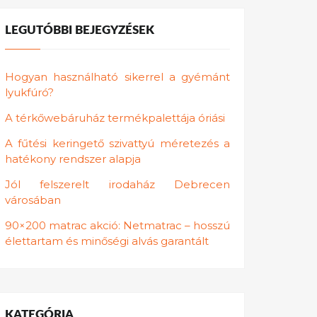
LEGUTÓBBI BEJEGYZÉSEK
Hogyan használható sikerrel a gyémánt
lyukfúró?
A térkőwebáruház termékpalettája óriási
A fűtési keringető szivattyú méretezés a
hatékony rendszer alapja
Jól felszerelt irodaház Debrecen
városában
90×200 matrac akció: Netmatrac – hosszú
élettartam és minőségi alvás garantált
KATEGÓRIA