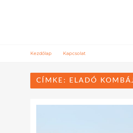
Skip
to
content
Kezdőlap
Kapcsolat
CÍMKE:
ELADÓ KOMBÁ