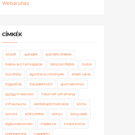
Webáruház
CÍMKÉK
airsoft
ajándék
ajándék ötletek
babaváró támogatás
bérszámfejtés
bútor
búvóhely
egzotikus növények
eladó lakás
fogpótlás
folyadékhűtő
gumiabroncs
gyógymasszázs
használt ultrahang
infraszauna
keresőoptimalizálás
klíma
konzol
költöztetés
könyv
könyvelés
légkondicionáló
medence
mobil klíma
méhpempő
napelem