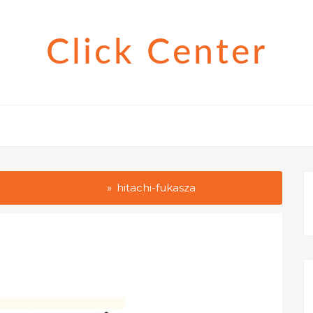
Click Center
hagyhatatlan ajánlat
hitachi-fukasza