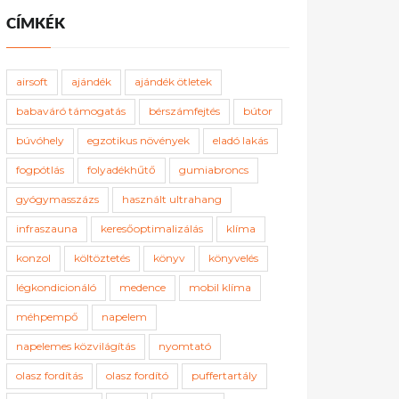
CÍMKÉK
airsoft
ajándék
ajándék ötletek
babaváró támogatás
bérszámfejtés
bútor
búvóhely
egzotikus növények
eladó lakás
fogpótlás
folyadékhűtő
gumiabroncs
gyógymasszázs
használt ultrahang
infraszauna
keresőoptimalizálás
klíma
konzol
költöztetés
könyv
könyvelés
légkondicionáló
medence
mobil klíma
méhpempő
napelem
napelemes közvilágítás
nyomtató
olasz fordítás
olasz fordító
puffertartály