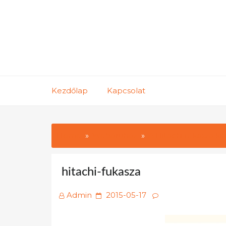
Skip
to
content
Kezdőlap
Kapcsolat
Home
Webáruház
A Hitachi fűkasza ki
hitachi-fukasza
Posted
Admin
2015-05-17
on