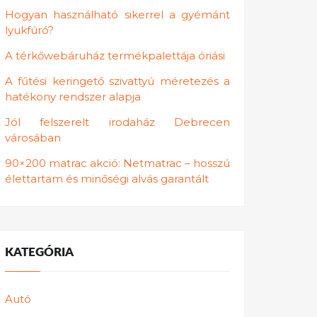
Hogyan használható sikerrel a gyémánt
lyukfúró?
A térkőwebáruház termékpalettája óriási
A fűtési keringető szivattyú méretezés a
hatékony rendszer alapja
Jól felszerelt irodaház Debrecen
városában
90×200 matrac akció: Netmatrac – hosszú
élettartam és minőségi alvás garantált
KATEGÓRIA
Autó