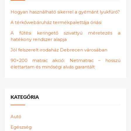
Hogyan használható sikerrel a gyémánt lyukfúró?
A térkőwebáruház termékpalettája óriási
A fűtési keringető szivattyú méretezés a
hatékony rendszer alapja
Jól felszerelt irodaház Debrecen városában
90×200 matrac akció: Netmatrac – hosszú
élettartam és minőségi alvás garantált
KATEGÓRIA
Autó
Egészség