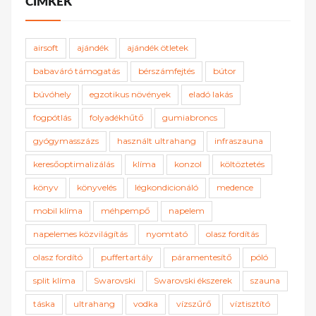
CÍMKÉK
airsoft
ajándék
ajándék ötletek
babaváró támogatás
bérszámfejtés
bútor
búvóhely
egzotikus növények
eladó lakás
fogpótlás
folyadékhűtő
gumiabroncs
gyógymasszázs
használt ultrahang
infraszauna
keresőoptimalizálás
klíma
konzol
költöztetés
könyv
könyvelés
légkondicionáló
medence
mobil klíma
méhpempő
napelem
napelemes közvilágítás
nyomtató
olasz fordítás
olasz fordító
puffertartály
páramentesítő
póló
split klíma
Swarovski
Swarovski ékszerek
szauna
táska
ultrahang
vodka
vízszűrő
víztisztító