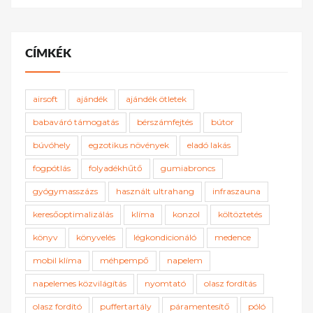
CÍMKÉK
airsoft
ajándék
ajándék ötletek
babaváró támogatás
bérszámfejtés
bútor
búvóhely
egzotikus növények
eladó lakás
fogpótlás
folyadékhűtő
gumiabroncs
gyógymasszázs
használt ultrahang
infraszauna
keresőoptimalizálás
klíma
konzol
költöztetés
könyv
könyvelés
légkondicionáló
medence
mobil klíma
méhpempő
napelem
napelemes közvilágítás
nyomtató
olasz fordítás
olasz fordító
puffertartály
páramentesítő
póló