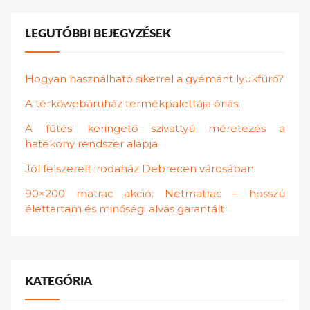
LEGUTÓBBI BEJEGYZÉSEK
Hogyan használható sikerrel a gyémánt lyukfúró?
A térkőwebáruház termékpalettája óriási
A fűtési keringető szivattyú méretezés a
hatékony rendszer alapja
Jól felszerelt irodaház Debrecen városában
90×200 matrac akció: Netmatrac – hosszú
élettartam és minőségi alvás garantált
KATEGÓRIA