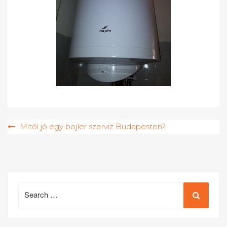
Bejegyzés
Mitől jó egy bojler szerviz Budapesten?
navigáció
Search
for: