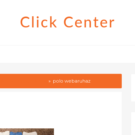
Click Center
siknek és nagyoknak
polo webaruhaz