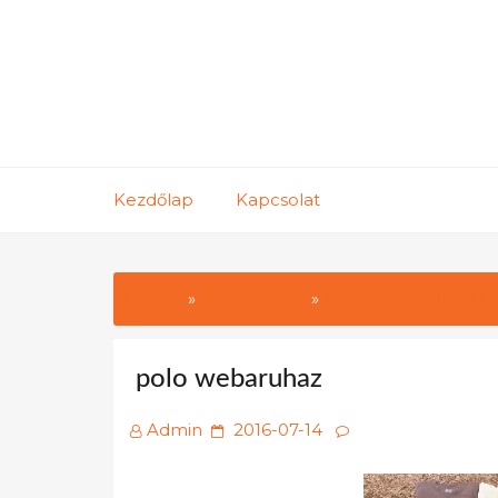
Skip
to
content
Kezdőlap
Kapcsolat
Home
Webáruház
Póló webáruház kic
polo webaruhaz
Posted
Admin
2016-07-14
on