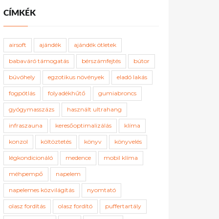
CÍMKÉK
airsoft
ajándék
ajándék ötletek
babaváró támogatás
bérszámfejtés
bútor
búvóhely
egzotikus növények
eladó lakás
fogpótlás
folyadékhűtő
gumiabroncs
gyógymasszázs
használt ultrahang
infraszauna
keresőoptimalizálás
klíma
konzol
költöztetés
könyv
könyvelés
légkondicionáló
medence
mobil klíma
méhpempő
napelem
napelemes közvilágítás
nyomtató
olasz fordítás
olasz fordító
puffertartály