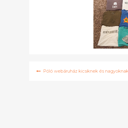
Bejegyzés
Póló webáruház kicsiknek és nagyokna
navigáció