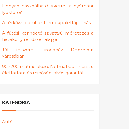
Hogyan használható sikerrel a gyémánt
lyukfúró?
A térkőwebáruház termékpalettája óriási
A fűtési keringető szivattyú méretezés a
hatékony rendszer alapja
Jól felszerelt irodaház Debrecen
városában
90×200 matrac akció: Netmatrac – hosszú
élettartam és minőségi alvás garantált
KATEGÓRIA
Autó