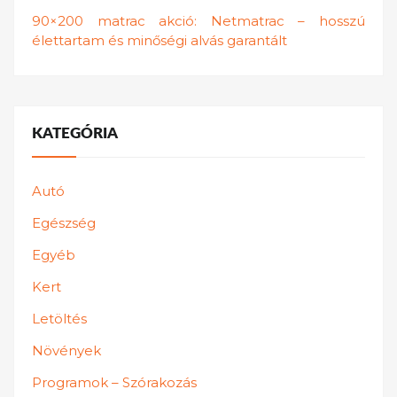
90×200 matrac akció: Netmatrac – hosszú
élettartam és minőségi alvás garantált
KATEGÓRIA
Autó
Egészség
Egyéb
Kert
Letöltés
Növények
Programok – Szórakozás