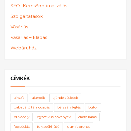
SEO- Keresőoptimalizálás
Szolgáltatások
Vásárlás
Vásárlás – Eladás
Webáruház
CÍMKÉK
airsoft
ajándék
ajándék ötletek
babaváró támogatás
bérszámfejtés
bútor
búvóhely
egzotikus növények
eladó lakás
fogpótlás
folyadékhűtő
gumiabroncs