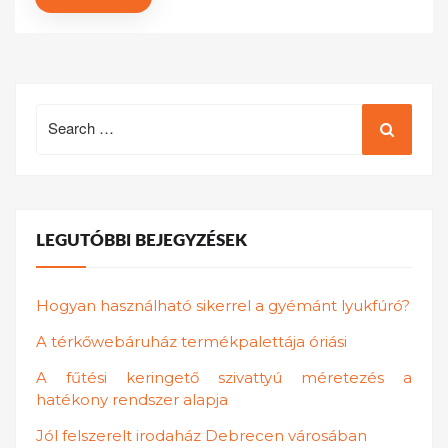
Search
for:
LEGUTÓBBI BEJEGYZÉSEK
Hogyan használható sikerrel a gyémánt lyukfúró?
A térkőwebáruház termékpalettája óriási
A fűtési keringető szivattyú méretezés a
hatékony rendszer alapja
Jól felszerelt irodaház Debrecen városában