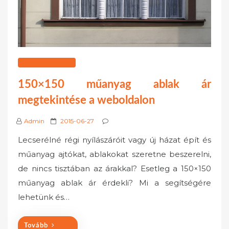
SZOLGÁLTATÁSOK
150×150 műanyag ablak ár
megtekintése a weboldalon
P
Admin
2015-06-27
o
Lecserélné régi nyílászáróit vagy új házat épít és
s
műanyag ajtókat, ablakokat szeretne beszerelni,
t
de nincs tisztában az árakkal? Esetleg a 150×150
e
műanyag ablak ár érdekli? Mi a segítségére
d
o
lehetünk és…
n
Tovább