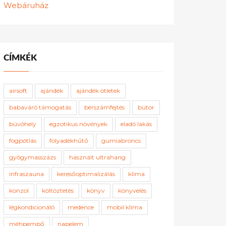
Webáruház
CÍMKÉK
airsoft
ajándék
ajándék ötletek
babaváró támogatás
bérszámfejtés
bútor
búvóhely
egzotikus növények
eladó lakás
fogpótlás
folyadékhűtő
gumiabroncs
gyógymasszázs
használt ultrahang
infraszauna
keresőoptimalizálás
klíma
konzol
költöztetés
könyv
könyvelés
légkondicionáló
medence
mobil klíma
méhpempő
napelem