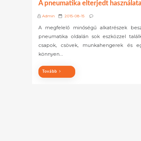
A pneumatika elterjedt használat
P
Admin
2015-08-15
o
A megfelelő minőségű alkatrészek besz
s
pneumatika oldalán sok eszközzel találk
t
e
csapok, csövek, munkahengerek és eg
d
könnyen…
o
n
Tovább