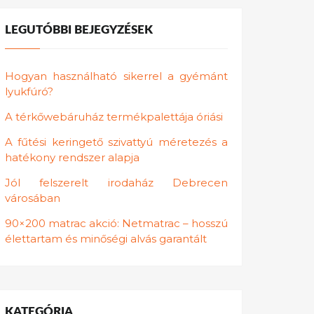
LEGUTÓBBI BEJEGYZÉSEK
Hogyan használható sikerrel a gyémánt
lyukfúró?
A térkőwebáruház termékpalettája óriási
A fűtési keringető szivattyú méretezés a
hatékony rendszer alapja
Jól felszerelt irodaház Debrecen
városában
90×200 matrac akció: Netmatrac – hosszú
élettartam és minőségi alvás garantált
KATEGÓRIA