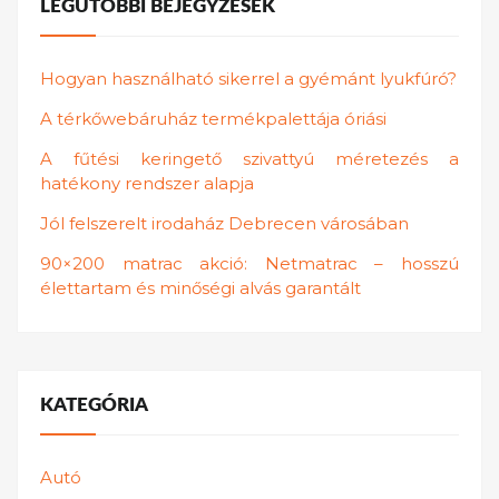
LEGUTÓBBI BEJEGYZÉSEK
Hogyan használható sikerrel a gyémánt lyukfúró?
A térkőwebáruház termékpalettája óriási
A fűtési keringető szivattyú méretezés a
hatékony rendszer alapja
Jól felszerelt irodaház Debrecen városában
90×200 matrac akció: Netmatrac – hosszú
élettartam és minőségi alvás garantált
KATEGÓRIA
Autó