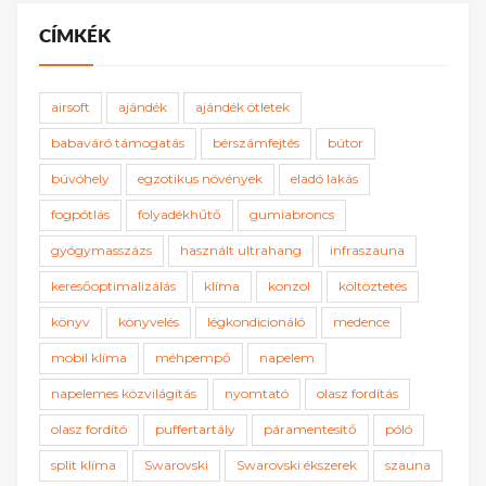
CÍMKÉK
airsoft
ajándék
ajándék ötletek
babaváró támogatás
bérszámfejtés
bútor
búvóhely
egzotikus növények
eladó lakás
fogpótlás
folyadékhűtő
gumiabroncs
gyógymasszázs
használt ultrahang
infraszauna
keresőoptimalizálás
klíma
konzol
költöztetés
könyv
könyvelés
légkondicionáló
medence
mobil klíma
méhpempő
napelem
napelemes közvilágítás
nyomtató
olasz fordítás
olasz fordító
puffertartály
páramentesítő
póló
split klíma
Swarovski
Swarovski ékszerek
szauna