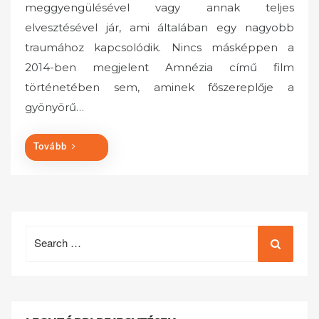
meggyengülésével vagy annak teljes
t
elvesztésével jár, ami általában egy nagyobb
e
traumához kapcsolódik. Nincs másképpen a
d
o
2014-ben megjelent Amnézia című film
n
történetében sem, aminek főszereplője a
gyönyörű…
Tovább
Search
for: