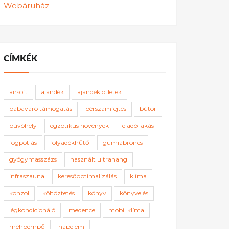
Webáruház
CÍMKÉK
airsoft
ajándék
ajándék ötletek
babaváró támogatás
bérszámfejtés
bútor
búvóhely
egzotikus növények
eladó lakás
fogpótlás
folyadékhűtő
gumiabroncs
gyógymasszázs
használt ultrahang
infraszauna
keresőoptimalizálás
klíma
konzol
költöztetés
könyv
könyvelés
légkondicionáló
medence
mobil klíma
méhpempő
napelem