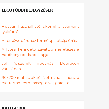
LEGUTÓBBI BEJEGYZÉSEK
Hogyan használható sikerrel a gyémánt
lyukfúró?
A térkőwebáruház termékpalettája óriási
A fűtési keringető szivattyú méretezés a
hatékony rendszer alapja
Jól felszerelt irodaház Debrecen
városában
90×200 matrac akció: Netmatrac – hosszú
élettartam és minőségi alvás garantált
KATEGÓRIA