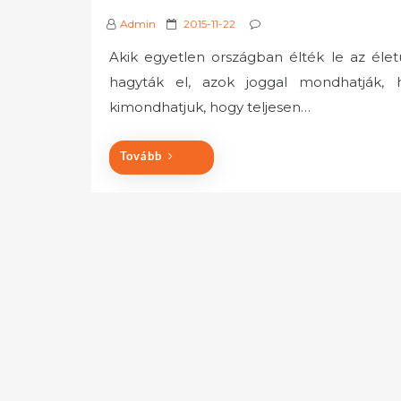
P
Admin
2015-11-22
o
Akik egyetlen országban élték le az élet
s
hagyták el, azok joggal mondhatják, 
t
e
kimondhatjuk, hogy teljesen…
d
o
Tovább
n