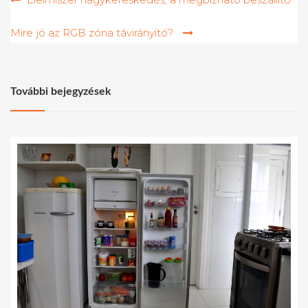
navigáció
Mire jó az RGB zóna távirányító?
További bejegyzések