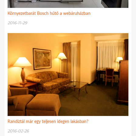
Környezetbarát Bosch hűtő a webáruházban
2016-11-29
Randiztál már egy teljesen idegen lakásban?
2016-02-26