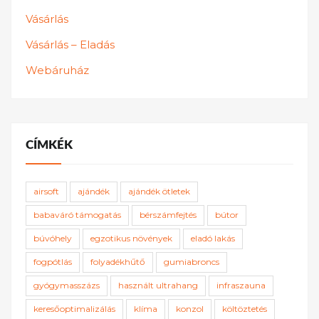
Vásárlás
Vásárlás – Eladás
Webáruház
CÍMKÉK
airsoft
ajándék
ajándék ötletek
babaváró támogatás
bérszámfejtés
bútor
búvóhely
egzotikus növények
eladó lakás
fogpótlás
folyadékhűtő
gumiabroncs
gyógymasszázs
használt ultrahang
infraszauna
keresőoptimalizálás
klíma
konzol
költöztetés