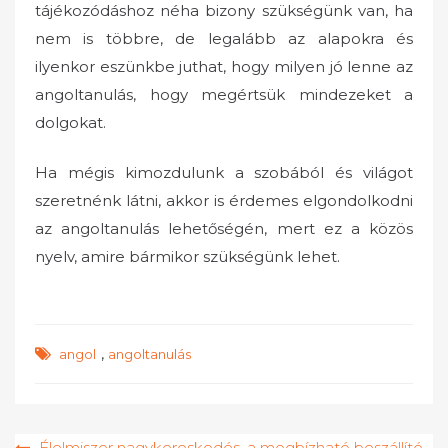
tájékozódáshoz néha bizony szükségünk van, ha
nem is többre, de legalább az alapokra és
ilyenkor eszünkbe juthat, hogy milyen jó lenne az
angoltanulás, hogy megértsük mindezeket a
dolgokat.
Ha mégis kimozdulunk a szobából és világot
szeretnénk látni, akkor is érdemes elgondolkodni
az angoltanulás lehetőségén, mert ez a közös
nyelv, amire bármikor szükségünk lehet.
,
angol
angoltanulás
Bejegyzés
Élelmiszer nagykereskedés, a megbízható beszállító