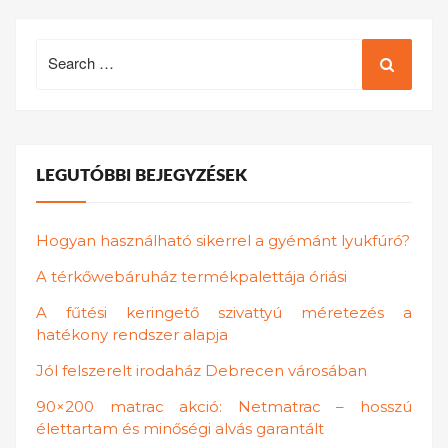
Search
for:
LEGUTÓBBI BEJEGYZÉSEK
Hogyan használható sikerrel a gyémánt lyukfúró?
A térkőwebáruház termékpalettája óriási
A fűtési keringető szivattyú méretezés a
hatékony rendszer alapja
Jól felszerelt irodaház Debrecen városában
90×200 matrac akció: Netmatrac – hosszú
élettartam és minőségi alvás garantált