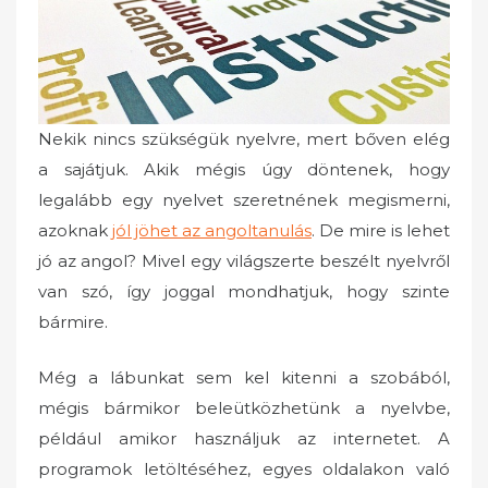
Nekik nincs szükségük nyelvre, mert bőven elég
a sajátjuk. Akik mégis úgy döntenek, hogy
legalább egy nyelvet szeretnének megismerni,
azoknak
jól jöhet az angoltanulás
. De mire is lehet
jó az angol? Mivel egy világszerte beszélt nyelvről
van szó, így joggal mondhatjuk, hogy szinte
bármire.
Még a lábunkat sem kel kitenni a szobából,
mégis bármikor beleütközhetünk a nyelvbe,
például amikor használjuk az internetet. A
programok letöltéséhez, egyes oldalakon való