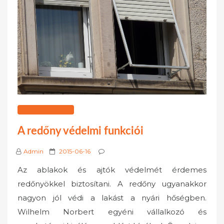
SZOLGÁLTATÁSOK
A redőny védelmi funkciói
P
Admin
2015-06-16
o
Az ablakok és ajtók védelmét érdemes
s
redőnyökkel biztosítani. A redőny ugyanakkor
t
nagyon jól védi a lakást a nyári hőségben.
e
Wilhelm Norbert egyéni vállalkozó és
d
o