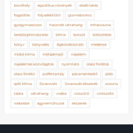
búvóhely
egzotikus növények
eladó lakás
fogpótlás
folyadékhűtő
gumiabroncs
gyógymasszázs
használt ultrahang
infraszauna
keresőoptimalizálás
klíma
konzol
költöztetés
könyv
könyvelés
légkondicionáló
medence
mobil klíma
méhpempő
napelem
napelemes közvilágítás
nyomtató
olasz fordítás
olasz fordító
puffertartály
páramentesítő
póló
split klíma
Swarovski
Swarovski ékszerek
szauna
táska
ultrahang
vodka
vízszűrő
víztisztító
weboldal
ágyneműhuzat
ékszerek