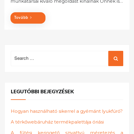
munkatársai kiváló megoldást kínálnak Önnek is…
n
Tovább
Search
for:
LEGUTÓBBI BEJEGYZÉSEK
Hogyan használható sikerrel a gyémánt lyukfúró?
A térkőwebáruház termékpalettája óriási
A fűtési keringető szivattyú méretezés a