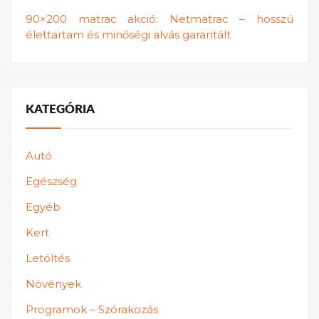
90×200 matrac akció: Netmatrac – hosszú
élettartam és minőségi alvás garantált
KATEGÓRIA
Autó
Egészség
Egyéb
Kert
Letöltés
Növények
Programok – Szórakozás