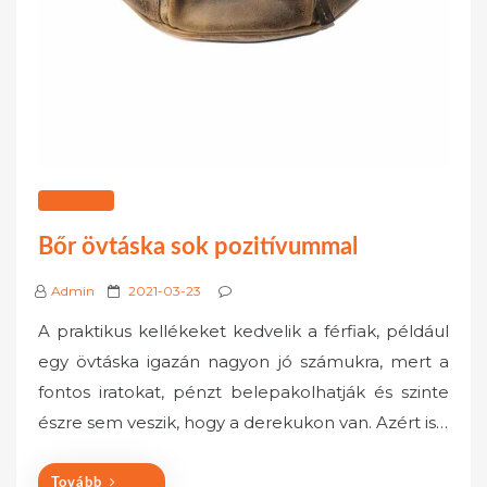
VÁSÁRLÁS
Bőr övtáska sok pozitívummal
P
Admin
2021-03-23
o
A praktikus kellékeket kedvelik a férfiak, például
s
egy övtáska igazán nagyon jó számukra, mert a
t
fontos iratokat, pénzt belepakolhatják és szinte
e
észre sem veszik, hogy a derekukon van. Azért is…
d
o
n
Tovább