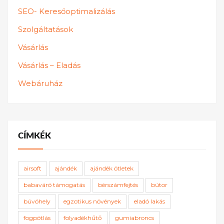
SEO- Keresőoptimalizálás
Szolgáltatások
Vásárlás
Vásárlás – Eladás
Webáruház
CÍMKÉK
airsoft
ajándék
ajándék ötletek
babaváró támogatás
bérszámfejtés
bútor
búvóhely
egzotikus növények
eladó lakás
fogpótlás
folyadékhűtő
gumiabroncs