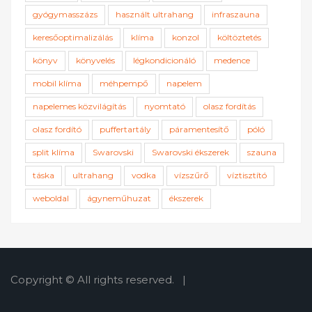
gyógymasszázs
használt ultrahang
infraszauna
keresőoptimalizálás
klíma
konzol
költöztetés
könyv
könyvelés
légkondicionáló
medence
mobil klíma
méhpempő
napelem
napelemes közvilágítás
nyomtató
olasz fordítás
olasz fordító
puffertartály
páramentesítő
póló
split klíma
Swarovski
Swarovski ékszerek
szauna
táska
ultrahang
vodka
vízszűrő
víztisztító
weboldal
ágyneműhuzat
ékszerek
Copyright © All rights reserved.
|