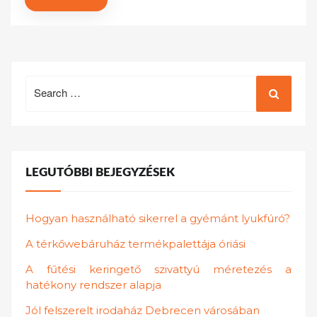
Search
for:
LEGUTÓBBI BEJEGYZÉSEK
Hogyan használható sikerrel a gyémánt lyukfúró?
A térkőwebáruház termékpalettája óriási
A fűtési keringető szivattyú méretezés a
hatékony rendszer alapja
Jól felszerelt irodaház Debrecen városában