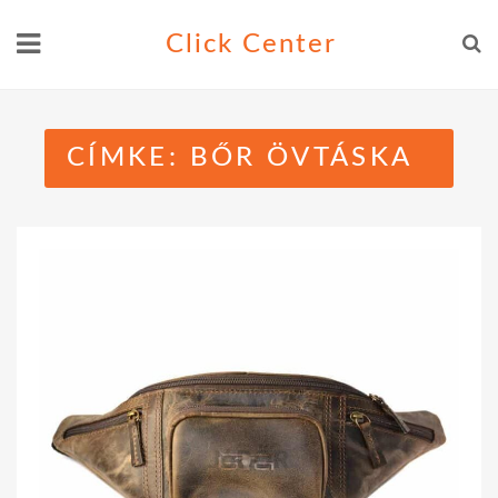
Skip
Click Center
to
content
CÍMKE:
BŐR ÖVTÁSKA