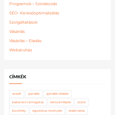
Programok – Szórakozás
SEO- Keresőoptimalizálás
Szolgáltatások
Vásárlás
Vásárlás – Eladás
Webáruház
CÍMKÉK
airsoft
ajándék
ajándék ötletek
babaváró támogatás
bérszámfejtés
bútor
búvóhely
egzotikus növények
eladó lakás