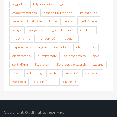
fogpótlás
folyadékhűtő
gumiabroncs
gyógymasszázs
használt ultrahang
infraszauna
keresőoptimalizálás
klíma
konzol
költöztetés
könyv
könyvelés
légkondicionáló
medence
mobil klíma
méhpempő
napelem
napelemes közvilágítás
nyomtató
olasz fordítás
olasz fordító
puffertartály
páramentesítő
póló
split klíma
Swarovski
Swarovski ékszerek
szauna
táska
ultrahang
vodka
vízszűrő
víztisztító
weboldal
ágyneműhuzat
ékszerek
Copyright © All rights reserved.
|