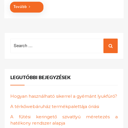
Tovább
Search
for:
LEGUTÓBBI BEJEGYZÉSEK
Hogyan használható sikerrel a gyémánt lyukfúró?
A térkőwebáruház termékpalettája óriási
A fűtési keringető szivattyú méretezés a
hatékony rendszer alapja