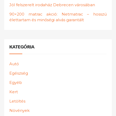
Jól felszerelt irodaház Debrecen városában
90×200 matrac akció: Netmatrac – hosszú
élettartam és minőségi alvás garantált
KATEGÓRIA
Autó
Egészség
Egyéb
Kert
Letöltés
Növények