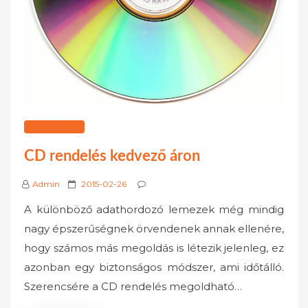
WEBÁRUHÁZ
CD rendelés kedvező áron
P
Admin
2015-02-26
o
A különböző adathordozó lemezek még mindig
s
nagy épszerűségnek örvendenek annak ellenére,
t
hogy számos más megoldás is létezik jelenleg, ez
e
azonban egy biztonságos módszer, ami időtálló.
d
o
Szerencsére a CD rendelés megoldható…
n