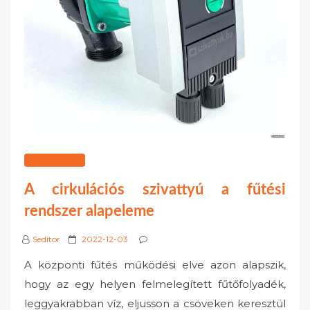
WEBÁRUHÁZ
A cirkulációs szivattyú a fűtési
rendszer alapeleme
P
Seditor
2022-12-03
o
A központi fűtés működési elve azon alapszik,
s
hogy az egy helyen felmelegített fűtőfolyadék,
t
leggyakrabban víz, eljusson a csöveken keresztül
e