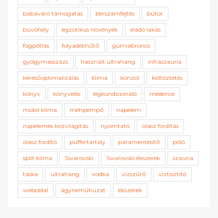
babaváró támogatás
bérszámfejtés
bútor
búvóhely
egzotikus növények
eladó lakás
fogpótlás
folyadékhűtő
gumiabroncs
gyógymasszázs
használt ultrahang
infraszauna
keresőoptimalizálás
klíma
konzol
költöztetés
könyv
könyvelés
légkondicionáló
medence
mobil klíma
méhpempő
napelem
napelemes közvilágítás
nyomtató
olasz fordítás
olasz fordító
puffertartály
páramentesítő
póló
split klíma
Swarovski
Swarovski ékszerek
szauna
táska
ultrahang
vodka
vízszűrő
víztisztító
weboldal
ágyneműhuzat
ékszerek