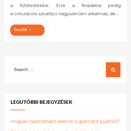
a fűtőtestekbe. Erre a feladatra pedig
d
o
a cirkulációs szivattyú nagyszerűen alkalmas, de…
n
Tovább
Search
for:
LEGUTÓBBI BEJEGYZÉSEK
Hogyan használható sikerrel a gyémánt lyukfúró?