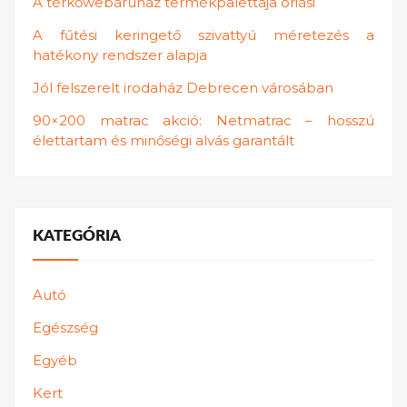
A térkőwebáruház termékpalettája óriási
A fűtési keringető szivattyú méretezés a
hatékony rendszer alapja
Jól felszerelt irodaház Debrecen városában
90×200 matrac akció: Netmatrac – hosszú
élettartam és minőségi alvás garantált
KATEGÓRIA
Autó
Egészség
Egyéb
Kert