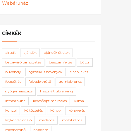
Webáruház
CÍMKÉK
airsoft
ajándék
ajándék ötletek
babaváró támogatás
bérszámfejtés
bútor
búvóhely
egzotikus növények
eladó lakás
fogpótlás
folyadékhűtő
gumiabroncs
gyógymasszázs
használt ultrahang
infraszauna
keresőoptimalizálás
klíma
konzol
költöztetés
könyv
könyvelés
légkondicionáló
medence
mobil klíma
méhpempő
napelem