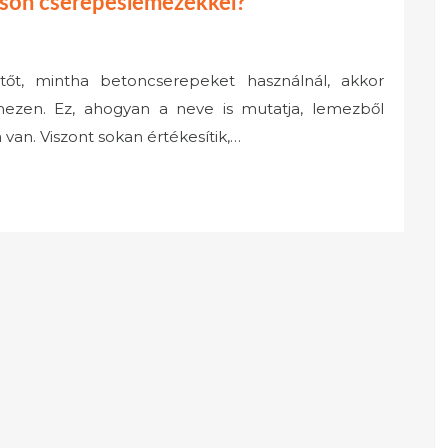
táson cserepeslemezekkel?
tőt, mintha betoncserepeket használnál, akkor
zen. Ez, ahogyan a neve is mutatja, lemezből
van. Viszont sokan értékesítik,…