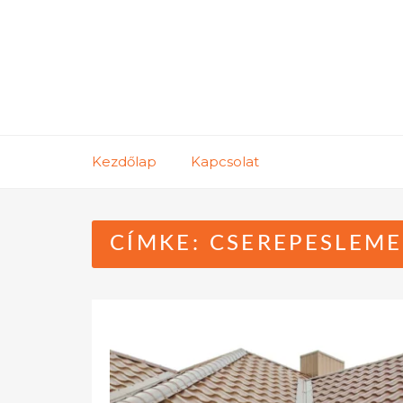
Skip
to
content
Kezdőlap
Kapcsolat
CÍMKE:
CSEREPESLEM