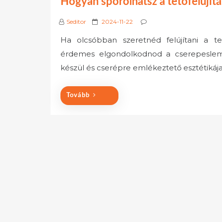
Hogyan spórolhatsz a tetőfelújí
P
Seditor
2024-11-22
o
Ha olcsóbban szeretnéd felújítani a te
s
érdemes elgondolkodnod a cserepesleme
t
e
készül és cserépre emlékeztető esztétikája 
d
o
Tovább
n