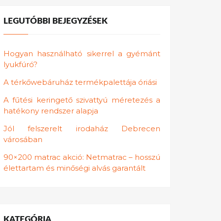
LEGUTÓBBI BEJEGYZÉSEK
Hogyan használható sikerrel a gyémánt
lyukfúró?
A térkőwebáruház termékpalettája óriási
A fűtési keringető szivattyú méretezés a
hatékony rendszer alapja
Jól felszerelt irodaház Debrecen
városában
90×200 matrac akció: Netmatrac – hosszú
élettartam és minőségi alvás garantált
KATEGÓRIA