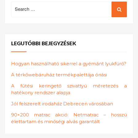
Search
for:
LEGUTÓBBI BEJEGYZÉSEK
Hogyan használható sikerrel a gyémánt lyukfúró?
A térkőwebáruház termékpalettája óriási
A fűtési keringető szivattyú méretezés a
hatékony rendszer alapja
Jól felszerelt irodaház Debrecen városában
90×200 matrac akció: Netmatrac – hosszú
élettartam és minőségi alvás garantált