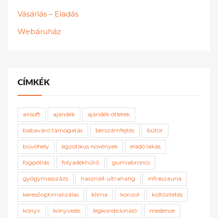
Vásárlás – Eladás
Webáruház
CÍMKÉK
airsoft
ajándék
ajándék ötletek
babaváró támogatás
bérszámfejtés
bútor
búvóhely
egzotikus növények
eladó lakás
fogpótlás
folyadékhűtő
gumiabroncs
gyógymasszázs
használt ultrahang
infraszauna
keresőoptimalizálás
klíma
konzol
költöztetés
könyv
könyvelés
légkondicionáló
medence