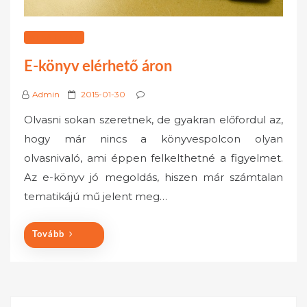
WEBÁRUHÁZ
E-könyv elérhető áron
P
Admin
2015-01-30
o
Olvasni sokan szeretnek, de gyakran előfordul az,
s
hogy már nincs a könyvespolcon olyan
t
olvasnivaló, ami éppen felkelthetné a figyelmet.
e
Az e-könyv jó megoldás, hiszen már számtalan
d
o
tematikájú mű jelent meg…
n
Tovább