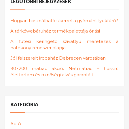
LEGUTÓBBI BEJEGYZÉSEK
Hogyan használható sikerrel a gyémánt lyukfúró?
A térkőwebáruház termékpalettája óriási
A fűtési keringető szivattyú méretezés a
hatékony rendszer alapja
Jól felszerelt irodaház Debrecen városában
90×200 matrac akció: Netmatrac – hosszú
élettartam és minőségi alvás garantált
KATEGÓRIA
Autó