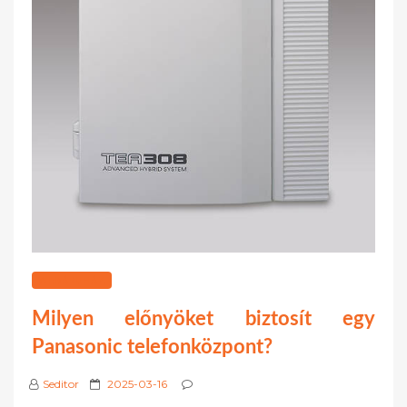
WEBÁRUHÁZ
Milyen előnyöket biztosít egy
Panasonic telefonközpont?
P
Seditor
2025-03-16
o