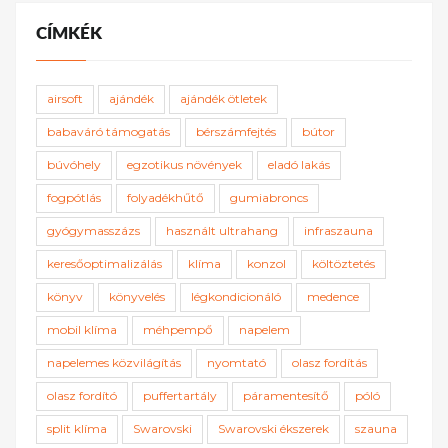
CÍMKÉK
airsoft
ajándék
ajándék ötletek
babaváró támogatás
bérszámfejtés
bútor
búvóhely
egzotikus növények
eladó lakás
fogpótlás
folyadékhűtő
gumiabroncs
gyógymasszázs
használt ultrahang
infraszauna
keresőoptimalizálás
klíma
konzol
költöztetés
könyv
könyvelés
légkondicionáló
medence
mobil klíma
méhpempő
napelem
napelemes közvilágítás
nyomtató
olasz fordítás
olasz fordító
puffertartály
páramentesítő
póló
split klíma
Swarovski
Swarovski ékszerek
szauna