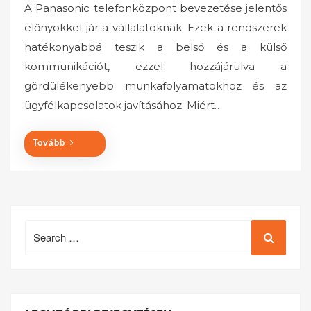
A Panasonic telefonközpont bevezetése jelentős
s
előnyökkel jár a vállalatoknak. Ezek a rendszerek
t
hatékonyabbá teszik a belső és a külső
e
kommunikációt, ezzel hozzájárulva a
d
o
gördülékenyebb munkafolyamatokhoz és az
n
ügyfélkapcsolatok javításához.​ Miért…
Tovább
Search
for: