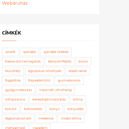
Webáruház
CÍMKÉK
airsoft
ajándék
ajándék ötletek
babaváró támogatás
bérszámfejtés
bútor
búvóhely
egzotikus növények
eladó lakás
fogpótlás
folyadékhűtő
gumiabroncs
gyógymasszázs
használt ultrahang
infraszauna
keresőoptimalizálás
klíma
konzol
költöztetés
könyv
könyvelés
légkondicionáló
medence
mobil klíma
méhpempő
napelem