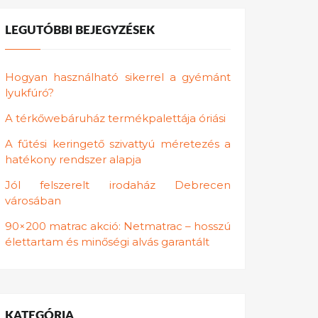
LEGUTÓBBI BEJEGYZÉSEK
Hogyan használható sikerrel a gyémánt
lyukfúró?
A térkőwebáruház termékpalettája óriási
A fűtési keringető szivattyú méretezés a
hatékony rendszer alapja
Jól felszerelt irodaház Debrecen
városában
90×200 matrac akció: Netmatrac – hosszú
élettartam és minőségi alvás garantált
KATEGÓRIA