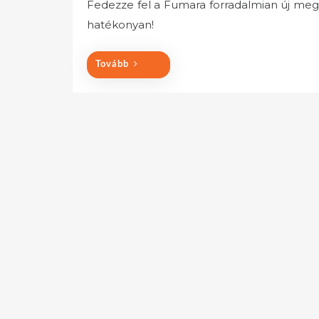
Fedezze fel a Fumara forradalmian új meg
s
hatékonyan!
t
e
d
Tovább
o
n