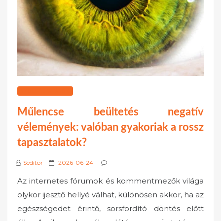
SZOLGÁLTATÁSOK
Műlencse beültetés negatív
vélemények: valóban gyakoriak a rossz
tapasztalatok?
P
Seditor
2026-06-24
o
Az internetes fórumok és kommentmezők világa
s
olykor ijesztő hellyé válhat, különösen akkor, ha az
t
egészségedet érintő, sorsfordító döntés előtt
e