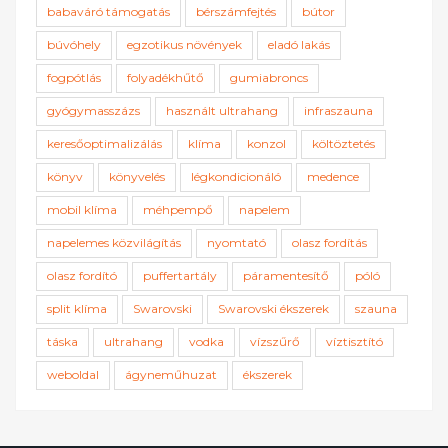
babaváró támogatás
bérszámfejtés
bútor
búvóhely
egzotikus növények
eladó lakás
fogpótlás
folyadékhűtő
gumiabroncs
gyógymasszázs
használt ultrahang
infraszauna
keresőoptimalizálás
klíma
konzol
költöztetés
könyv
könyvelés
légkondicionáló
medence
mobil klíma
méhpempő
napelem
napelemes közvilágítás
nyomtató
olasz fordítás
olasz fordító
puffertartály
páramentesítő
póló
split klíma
Swarovski
Swarovski ékszerek
szauna
táska
ultrahang
vodka
vízszűrő
víztisztító
weboldal
ágyneműhuzat
ékszerek