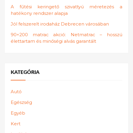
A fűtési keringető szivattyú méretezés a
hatékony rendszer alapja
Jól felszerelt irodaház Debrecen városában
90×200 matrac akció: Netmatrac – hosszú
élettartam és minőségi alvás garantált
KATEGÓRIA
Autó
Egészség
Egyéb
Kert