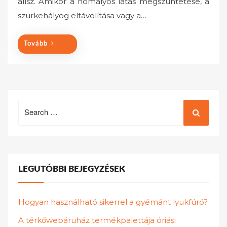
állsz. Amikor a homályos látás megszüntetése, a
d
o
szürkehályog eltávolítása vagy a…
n
Tovább
Search
for:
LEGUTÓBBI BEJEGYZÉSEK
Hogyan használható sikerrel a gyémánt lyukfúró?
A térkőwebáruház termékpalettája óriási