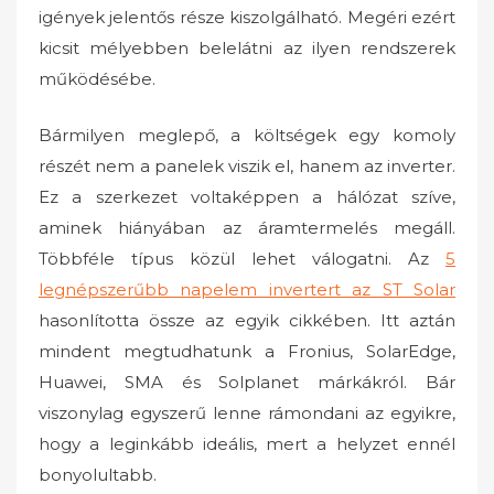
igények jelentős része kiszolgálható. Megéri ezért
kicsit mélyebben belelátni az ilyen rendszerek
működésébe.
Bármilyen meglepő, a költségek egy komoly
részét nem a panelek viszik el, hanem az inverter.
Ez a szerkezet voltaképpen a hálózat szíve,
aminek hiányában az áramtermelés megáll.
Többféle típus közül lehet válogatni. Az
5
legnépszerűbb napelem invertert az ST Solar
hasonlította össze az egyik cikkében. Itt aztán
mindent megtudhatunk a Fronius, SolarEdge,
Huawei, SMA és Solplanet márkákról. Bár
viszonylag egyszerű lenne rámondani az egyikre,
hogy a leginkább ideális, mert a helyzet ennél
bonyolultabb.