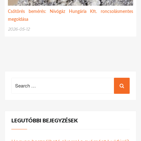
Csőtörés bemérés: Nívógáz Hungária Kft. roncsolásmentes
megoldása
2026-05-12
Search
for:
LEGUTÓBBI BEJEGYZÉSEK