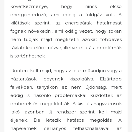
következménye, hogy nincs olcsó
energiahordozó, ami eddig a földgáz volt. A
kilátások szerint, az energiaárak hatalmasat
fognak növekedni, ami odáig vezet, hogy sokan
nem tudják majd megfizetni azokat többéves
távlatokra előre nézve, illetve ellátási problémák
is történhetnek.
Dönteni kell majd, hogy az ipar működjön vagy a
háztartások legyenek kiszolgálva. Elzártabb
falvakban, tanyákon ez nem újdonság, mert
eddig is hasonló problémákkal küzdöttek az
emberek és megoldották. A kis- és nagyvárosok
lakói azonban új rendszer szerint kell majd
éljenek. De létezik hatásos megoldás. A
napelemek célirányos felhasználásával az