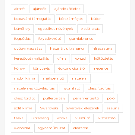
airsoft
ajándék
ajándék ötletek
babaváró támogatás
bérszámfejtés
bútor
búvóhely
egzotikus növények
eladó lakás
fogpótlás
folyadékhűtő
gumiabroncs
gyógymasszázs
használt ultrahang
infraszauna
keresőoptimalizálás
klíma
konzol
költöztetés
könyv
könyvelés
légkondicionáló
medence
mobil klíma
méhpempő
napelem
napelemes közvilágítás
nyomtató
olasz fordítás
olasz fordító
puffertartály
páramentesítő
póló
split klíma
Swarovski
Swarovski ékszerek
szauna
táska
ultrahang
vodka
vízszűrő
víztisztító
weboldal
ágyneműhuzat
ékszerek