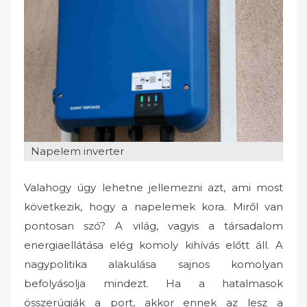
d
o
n
Napelem inverter
Valahogy úgy lehetne jellemezni azt, ami most
következik, hogy a napelemek kora. Miről van
pontosan szó? A világ, vagyis a társadalom
energiaellátása elég komoly kihívás előtt áll. A
nagypolitika alakulása sajnos komolyan
befolyásolja mindezt. Ha a hatalmasok
összerúgják a port, akkor ennek az lesz a