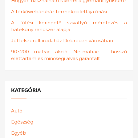
Hogyan használható sikerrel a gyémánt lyukfúró?
A térkőwebáruház termékpalettája óriási
A fűtési keringető szivattyú méretezés a
hatékony rendszer alapja
Jól felszerelt irodaház Debrecen városában
90×200 matrac akció: Netmatrac – hosszú
élettartam és minőségi alvás garantált
KATEGÓRIA
Autó
Egészség
Egyéb