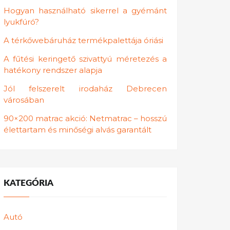
Hogyan használható sikerrel a gyémánt
lyukfúró?
A térkőwebáruház termékpalettája óriási
A fűtési keringető szivattyú méretezés a
hatékony rendszer alapja
Jól felszerelt irodaház Debrecen
városában
90×200 matrac akció: Netmatrac – hosszú
élettartam és minőségi alvás garantált
KATEGÓRIA
Autó