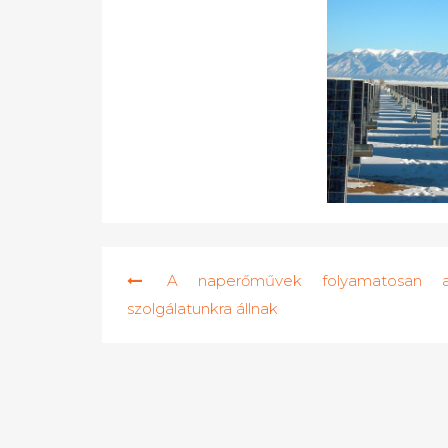
Bejegyzés
A naperőművek folyamatosan 
navigáció
szolgálatunkra állnak