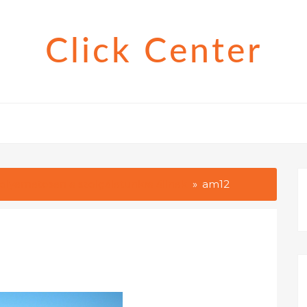
Click Center
lyamatosan a szolgálatunkra állnak
am12