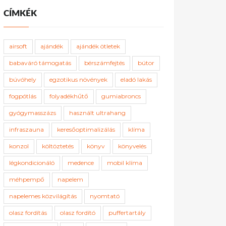
CÍMKÉK
airsoft
ajándék
ajándék ötletek
babaváró támogatás
bérszámfejtés
bútor
búvóhely
egzotikus növények
eladó lakás
fogpótlás
folyadékhűtő
gumiabroncs
gyógymasszázs
használt ultrahang
infraszauna
keresőoptimalizálás
klíma
konzol
költöztetés
könyv
könyvelés
légkondicionáló
medence
mobil klíma
méhpempő
napelem
napelemes közvilágítás
nyomtató
olasz fordítás
olasz fordító
puffertartály