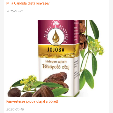
Mi a Candida diéta lényege?
2015-01-21
Kényeztesse jojoba olajjal a bőrét!
2020-01-16