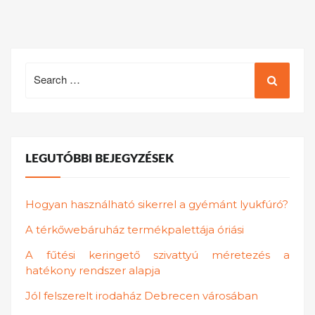
Search
for:
LEGUTÓBBI BEJEGYZÉSEK
Hogyan használható sikerrel a gyémánt lyukfúró?
A térkőwebáruház termékpalettája óriási
A fűtési keringető szivattyú méretezés a
hatékony rendszer alapja
Jól felszerelt irodaház Debrecen városában