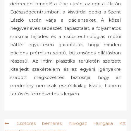
debreceni rendelő a Piac utcán, az egri a Platán
Egészségcentrumban, a kisvárdai pedig a Szent
László utcán várja a pácienseket. A közel
negyvenéves sebészeti tapasztalat, a folyamatos
szakmai fejlődés és a csúcstechnológiás műtői
háttér együttesen garantálják, hogy minden
páciens prémium szintű, biztonságos ellátásban
részesül. Az intim plasztika területén szerzett
kiterjedt szakértelem és az egyéni igényekre
szabott megközelítés biztosítja, hogy az
eredmény nemcsak esztétikailag kiváló, hanem
tartós és természetes is legyen.
Bejegyzés
Csőtörés bemérés: Nívógáz Hungária Kft.