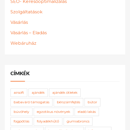
SEO- Keresőoptimalizálás
Szolgáltatások
Vásárlás
Vásárlás – Eladás
Webáruház
CÍMKÉK
airsoft
ajándék
ajándék ötletek
babaváró támogatás
bérszámfejtés
bútor
búvóhely
egzotikus növények
eladó lakás
fogpótlás
folyadékhűtő
gumiabroncs