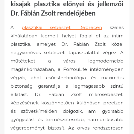
kisajak plasztika előnyei és jellemzői
Dr. Fábián Zsolt rendelőjében
A
plasztikai sebészet Debrecen
széles
kínálatában kiemelt helyet foglal el az intim
plasztika, amelyet Dr. Fábián Zsolt közel
negyvenéves sebészeti tapasztalattal végez. A
műtéteket a város legmodernebb
magánkórházában, a ForYouLife intézményben
végzik, ahol csúcstechnológia és maximális
biztonság garantálja a legmagasabb szintű
ellátást. Dr. Fábián Zsolt mikrosebészeti
képzésének köszönhetően különösen precízen
és szövetkímélően dolgozik, ami gyorsabb
gyógyulást és természetesebb, harmonikusabb
végeredményt biztosít. Az orvos rendszeresen