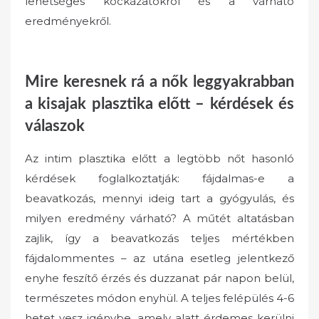
lehetséges kockázatokról és a várható
eredményekről.
Mire keresnek rá a nők leggyakrabban
a kisajak plasztika előtt – kérdések és
válaszok
Az intim plasztika előtt a legtöbb nőt hasonló
kérdések foglalkoztatják: fájdalmas-e a
beavatkozás, mennyi ideig tart a gyógyulás, és
milyen eredmény várható? A műtét altatásban
zajlik, így a beavatkozás teljes mértékben
fájdalommentes – az utána esetleg jelentkező
enyhe feszítő érzés és duzzanat pár napon belül,
természetes módon enyhül. A teljes felépülés 4-6
hetet vesz igénybe, amely alatt érdemes kerülni