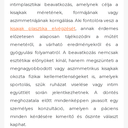
intimplasztikai beavatkozás, amelynek célja a
kisajkak méretének, formájának vagy
aszimmetriájának korrigálása. Aki fontolóra veszi a
kisajak plasztika elvégzését
, annak érdemes
előzetesen alaposan tájékozódni a műtét
menetéről, a várható eredményekről és a
gyógyulási folyamatról. A beavatkozás nemcsak
esztétikai előnyöket kínál, hanem megszünteti a
megnagyobbodott vagy aszimmetrikus kisajkak
okozta fizikai kellemetlenségeket is, amelyek
sportolás, szűk ruházat viselése vagy intim
együttlét során jelentkezhetnek. A döntés
meghozatala előtt mindenképpen javasolt egy
személyes konzultáció, amelyen a páciens
minden kérdésére kimerítő és őszinte választ
kaphat.