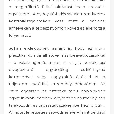
a megerőltető fizikai aktivitást és a szexuális
együttlétet. A gyógyulási időszak alatt rendszeres
kontrollvizsgálatokon vesz részt a páciens,
amelyeken a sebész nyomon követi és ellenőrzi a
folyamatot.
Sokan érdeklődnek aziránt is, hogy az intim
plasztika kombinálható-e más beavatkozásokkal
– a válasz igenlő, hiszen a kisajak korrekciója
elvégezhető egyidejűleg csikló-fityma
korrekcióval vagy nagyajak-feltöltéssel is a
teljesebb esztétikai eredmény érdekében. Az
intim egészség és esztétika tabui napjainkban
egyre inkább ledőlnek: egyre több nő mer nyíltan
tájékozódni és tapasztalt szakemberhez fordulni.
A műtét lehetséges szövődményei – mint például