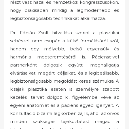
részt vesz hazai és nemzetközi kongresszusokon,
hogy praxisában mindig a legmodernebb és
legbiztonságosabb technikákat alkalmazza.
Dr. Fábián Zsolt hitvallása szerint a plasztikai
sebészet nem csupán a külső formálásáról szól,
hanem egy mélyebb, belső egyensúly és
harmónia megteremtéséről is. Pácienseivel
partnerként dolgozik együtt: meghallgatja
elvárásaikat, megérti céljaikat, és a legideálisabb,
legbiztonságosabb megoldást keresi számukra. A
kisajak plasztika esetén is személyre szabott
kezelési tervet dolgoz ki, figyelembe véve az
egyéni anatómiát és a páciens egyedi igényeit. A
konzultáció bizalmi légkörben zajlik, ahol az orvos
minden szükséges tájékoztatást megad a