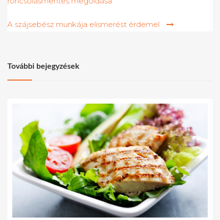
roncsolásmentes megoldása
navigáció
A szájsebész munkája elismerést érdemel
További bejegyzések