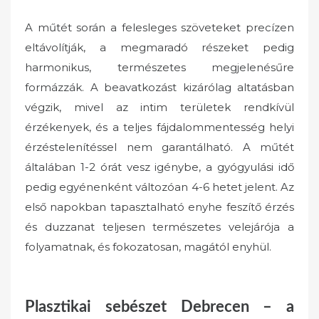
A műtét során a felesleges szöveteket precízen
eltávolítják, a megmaradó részeket pedig
harmonikus, természetes megjelenésűre
formázzák. A beavatkozást kizárólag altatásban
végzik, mivel az intim területek rendkívül
érzékenyek, és a teljes fájdalommentesség helyi
érzéstelenítéssel nem garantálható. A műtét
általában 1-2 órát vesz igénybe, a gyógyulási idő
pedig egyénenként változóan 4-6 hetet jelent. Az
első napokban tapasztalható enyhe feszítő érzés
és duzzanat teljesen természetes velejárója a
folyamatnak, és fokozatosan, magától enyhül.
Plasztikai sebészet Debrecen – a