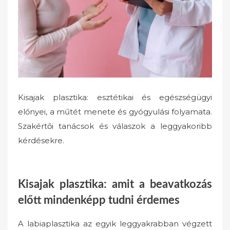
e
d
o
n
Kisajak plasztika: esztétikai és egészségügyi
előnyei, a műtét menete és gyógyulási folyamata.
Szakértői tanácsok és válaszok a leggyakoribb
kérdésekre.
Kisajak plasztika: amit a beavatkozás
előtt mindenképp tudni érdemes
A labiaplasztika az egyik leggyakrabban végzett