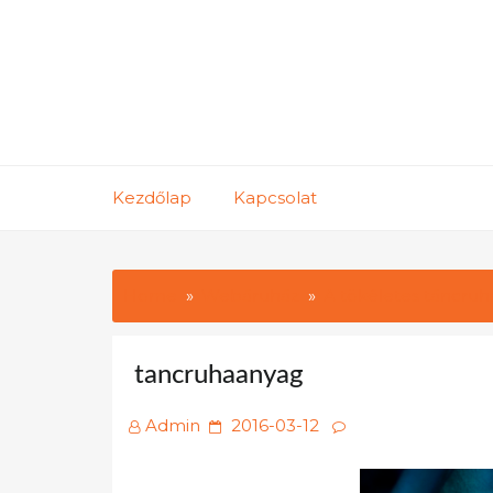
Skip
to
content
Kezdőlap
Kapcsolat
Home
Webáruház
A tökéletes táncruh
tancruhaanyag
Posted
Admin
2016-03-12
on