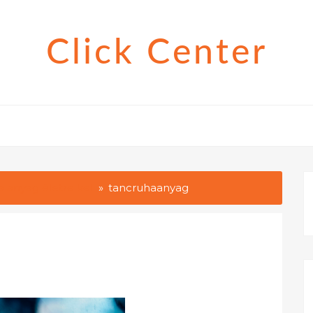
Click Center
a anyag életre kel
tancruhaanyag