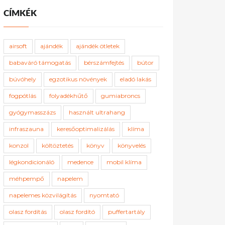
CÍMKÉK
airsoft
ajándék
ajándék ötletek
babaváró támogatás
bérszámfejtés
bútor
búvóhely
egzotikus növények
eladó lakás
fogpótlás
folyadékhűtő
gumiabroncs
gyógymasszázs
használt ultrahang
infraszauna
keresőoptimalizálás
klíma
konzol
költöztetés
könyv
könyvelés
légkondicionáló
medence
mobil klíma
méhpempő
napelem
napelemes közvilágítás
nyomtató
olasz fordítás
olasz fordító
puffertartály