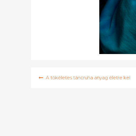
Bejegyzés
A tökéletes táncruha anyag életre kel
navigáció