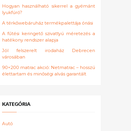
Hogyan használható sikerrel a gyémánt
lyukfúró?
A térkőwebáruház termékpalettája óriási
A fűtési keringető szivattyú méretezés a
hatékony rendszer alapja
Jól felszerelt irodaház Debrecen
városában
90×200 matrac akció: Netmatrac – hosszú
élettartam és minőségi alvás garantált
KATEGÓRIA
Autó