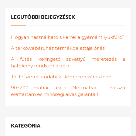
LEGUTÓBBI BEJEGYZÉSEK
Hogyan használható sikerrel a gyémánt lyukfúró?
A térkőwebáruház termékpalettája óriási
A fűtési keringető szivattyú méretezés a
hatékony rendszer alapja
Jól felszerelt irodaház Debrecen városában
90×200 matrac akció: Netmatrac – hosszú
élettartam és minőségi alvás garantált
KATEGÓRIA