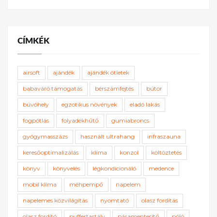
CÍMKÉK
airsoft
ajándék
ajándék ötletek
babaváró támogatás
bérszámfejtés
bútor
búvóhely
egzotikus növények
eladó lakás
fogpótlás
folyadékhűtő
gumiabroncs
gyógymasszázs
használt ultrahang
infraszauna
keresőoptimalizálás
klíma
konzol
költöztetés
könyv
könyvelés
légkondicionáló
medence
mobil klíma
méhpempő
napelem
napelemes közvilágítás
nyomtató
olasz fordítás
olasz fordító
puffertartály
páramentesítő
póló