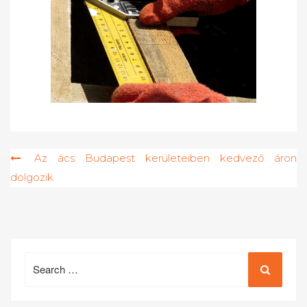
Bejegyzés
Az ács Budapest kerületeiben kedvező áron
dolgozik
navigáció
Search
for: