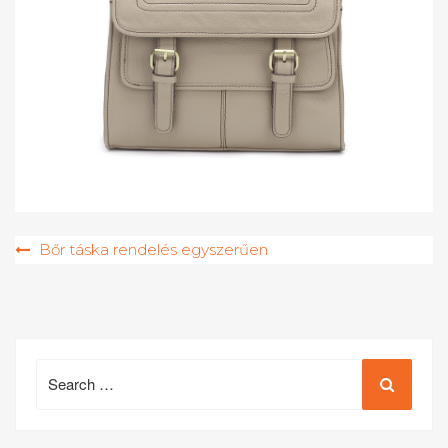
Bejegyzés
Bőr táska rendelés egyszerűen
navigáció
Search
for: