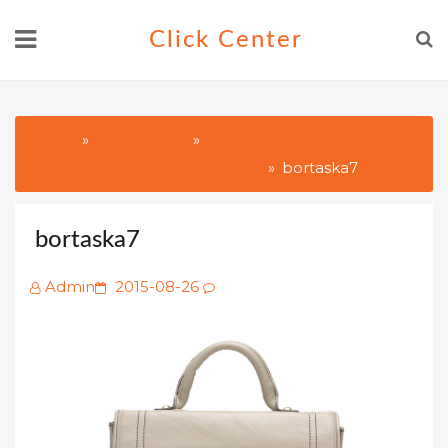
Skip
Click Center
to
content
Home
Webáruház
Bőr táska rendelés egyszerűen
bortaska7
bortaska7
Posted
Admin
2015-08-26
on