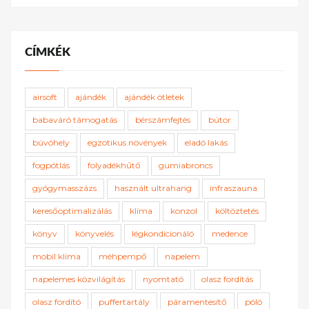
CÍMKÉK
airsoft
ajándék
ajándék ötletek
babaváró támogatás
bérszámfejtés
bútor
búvóhely
egzotikus növények
eladó lakás
fogpótlás
folyadékhűtő
gumiabroncs
gyógymasszázs
használt ultrahang
infraszauna
keresőoptimalizálás
klíma
konzol
költöztetés
könyv
könyvelés
légkondicionáló
medence
mobil klíma
méhpempő
napelem
napelemes közvilágítás
nyomtató
olasz fordítás
olasz fordító
puffertartály
páramentesítő
póló