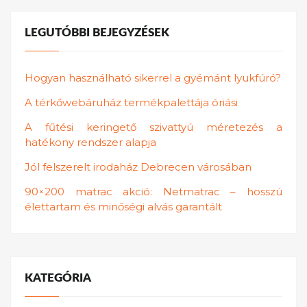
LEGUTÓBBI BEJEGYZÉSEK
Hogyan használható sikerrel a gyémánt lyukfúró?
A térkőwebáruház termékpalettája óriási
A fűtési keringető szivattyú méretezés a
hatékony rendszer alapja
Jól felszerelt irodaház Debrecen városában
90×200 matrac akció: Netmatrac – hosszú
élettartam és minőségi alvás garantált
KATEGÓRIA