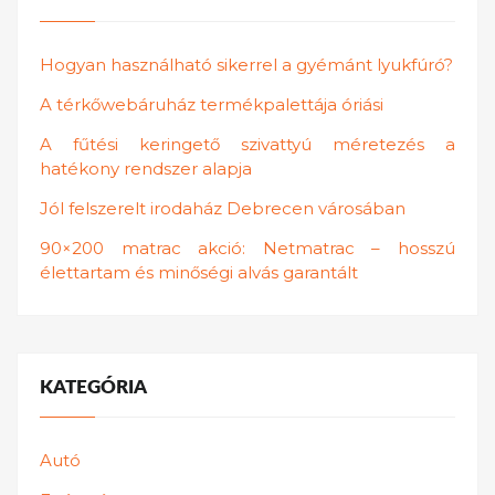
Hogyan használható sikerrel a gyémánt lyukfúró?
A térkőwebáruház termékpalettája óriási
A fűtési keringető szivattyú méretezés a
hatékony rendszer alapja
Jól felszerelt irodaház Debrecen városában
90×200 matrac akció: Netmatrac – hosszú
élettartam és minőségi alvás garantált
KATEGÓRIA
Autó