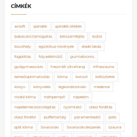
CÍMKÉK
airsoft
ajándék
ajándék ötletek
babaváró támogatás
bérszámfejtés
bútor
búvóhely
egzotikus növények
eladó lakás
fogpótlás
folyadékhűtő
gumiabroncs
gyógymasszázs
használt ultrahang
infraszauna
keresőoptimalizálás
klíma
konzol
költöztetés
könyv
könyvelés
légkondicionáló
medence
mobil klíma
méhpempő
napelem
napelemes közvilágítás
nyomtató
olasz fordítás
olasz fordító
puffertartály
páramentesítő
póló
split klíma
Swarovski
Swarovski ékszerek
szauna