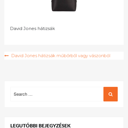
David Jones hátizsák
Bejegyzés
David Jones hátizsák műbőrből vagy vászonból
navigáció
Search
for:
LEGUTÓBBI BEJEGYZÉSEK