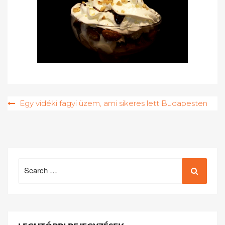
Bejegyzés
Egy vidéki fagyi üzem, ami sikeres lett Budapesten
navigáció
Search
for: