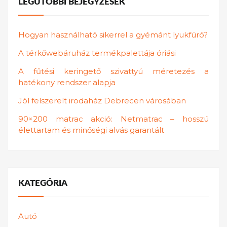
LEGUTÓBBI BEJEGYZÉSEK
Hogyan használható sikerrel a gyémánt lyukfúró?
A térkőwebáruház termékpalettája óriási
A fűtési keringető szivattyú méretezés a
hatékony rendszer alapja
Jól felszerelt irodaház Debrecen városában
90×200 matrac akció: Netmatrac – hosszú
élettartam és minőségi alvás garantált
KATEGÓRIA
Autó