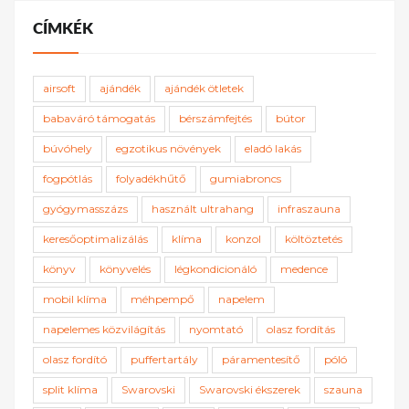
CÍMKÉK
airsoft
ajándék
ajándék ötletek
babaváró támogatás
bérszámfejtés
bútor
búvóhely
egzotikus növények
eladó lakás
fogpótlás
folyadékhűtő
gumiabroncs
gyógymasszázs
használt ultrahang
infraszauna
keresőoptimalizálás
klíma
konzol
költöztetés
könyv
könyvelés
légkondicionáló
medence
mobil klíma
méhpempő
napelem
napelemes közvilágítás
nyomtató
olasz fordítás
olasz fordító
puffertartály
páramentesítő
póló
split klíma
Swarovski
Swarovski ékszerek
szauna