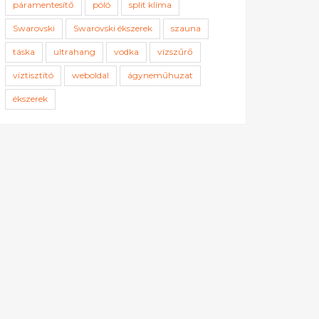
páramentesítő
póló
split klíma
Swarovski
Swarovski ékszerek
szauna
táska
ultrahang
vodka
vízszűrő
víztisztító
weboldal
ágyneműhuzat
ékszerek