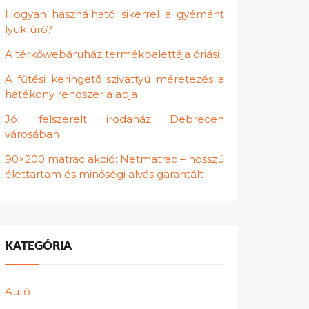
Hogyan használható sikerrel a gyémánt
lyukfúró?
A térkőwebáruház termékpalettája óriási
A fűtési keringető szivattyú méretezés a
hatékony rendszer alapja
Jól felszerelt irodaház Debrecen
városában
90×200 matrac akció: Netmatrac – hosszú
élettartam és minőségi alvás garantált
KATEGÓRIA
Autó