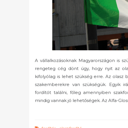
A vállalkozásoknak Magyarországon is szü
rengeteg cég dönt úgy, hogy nyit az ola
kifolyólag is lehet szükség erre. Az olasz
szakemberekre van szükségük. Egyik ir
fordítót találni, főleg amennyiben szak
mindig vannak jó lehetőségek. Az Alfa-Gloss