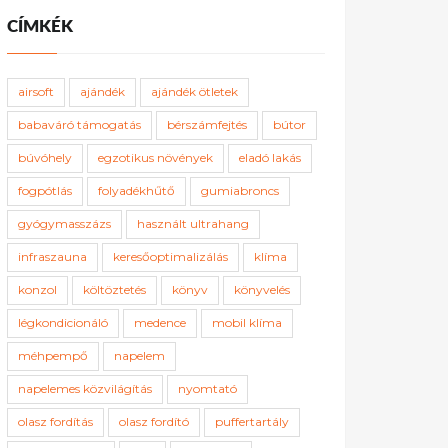
CÍMKÉK
airsoft
ajándék
ajándék ötletek
babaváró támogatás
bérszámfejtés
bútor
búvóhely
egzotikus növények
eladó lakás
fogpótlás
folyadékhűtő
gumiabroncs
gyógymasszázs
használt ultrahang
infraszauna
keresőoptimalizálás
klíma
konzol
költöztetés
könyv
könyvelés
légkondicionáló
medence
mobil klíma
méhpempő
napelem
napelemes közvilágítás
nyomtató
olasz fordítás
olasz fordító
puffertartály