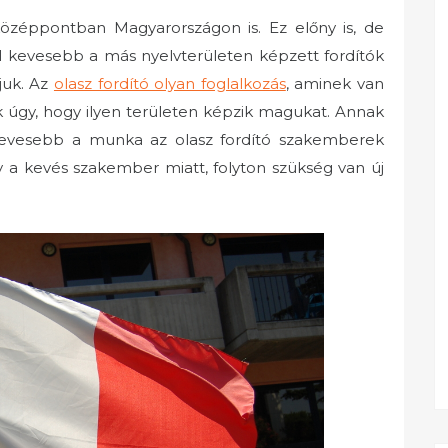
özéppontban Magyarországon is. Ez előny is, de
kal kevesebb a más nyelvterületen képzett fordítók
juk. Az
olasz fordító olyan foglalkozás
, aminek van
 úgy, hogy ilyen területen képzik magukat. Annak
kevesebb a munka az olasz fordító szakemberek
gy a kevés szakember miatt, folyton szükség van új