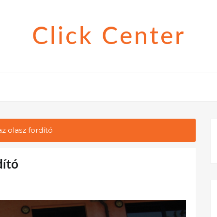
Click Center
 olasz fordító
dító