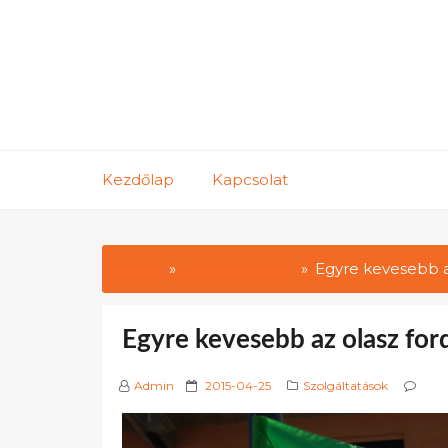
Skip
to
content
Kezdőlap
Kapcsolat
Home
Szolgáltatások
Egyre kevesebb az
Egyre kevesebb az olasz for
P
Admin
2015-04-25
Szolgáltatások
o
s