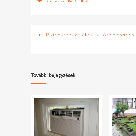
,
fordítás
olasz fordító
Bejegyzés
Biztonságos kerékpártartó vonóhorogra
navigáció
További bejegyzések