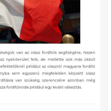
kségük van az olasz fordítók segítségére, hiszen
sz nyelvterület felé, de mellette sok más okból
 befektetőknél például az olaszról magyarra fordító
ányba sem egyszerű megfelelően képzett olasz
fordításra van szükség, szerencsére azonban még
za fordítóiroda például egy kiváló választás.