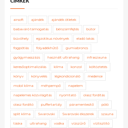
CÍMKÉK
airsoft
ajándék
ajándék ötletek
babaváró támogatás
bérszámfejtés
bútor
búvóhely
egzotikus növények
eladó lakás
fogpótlás
folyadékhűtő
gumiabroncs
gyógymasszázs
használt ultrahang
infraszauna
keresőoptimalizálás
klíma
konzol
költöztetés
könyv
könyvelés
légkondicionáló
medence
mobil klíma
méhpempő
napelem
napelemes közvilágítás
nyomtató
olasz fordítás
olasz fordító
puffertartály
páramentesítő
póló
split klíma
Swarovski
Swarovski ékszerek
szauna
táska
ultrahang
vodka
vízszűrő
víztisztító