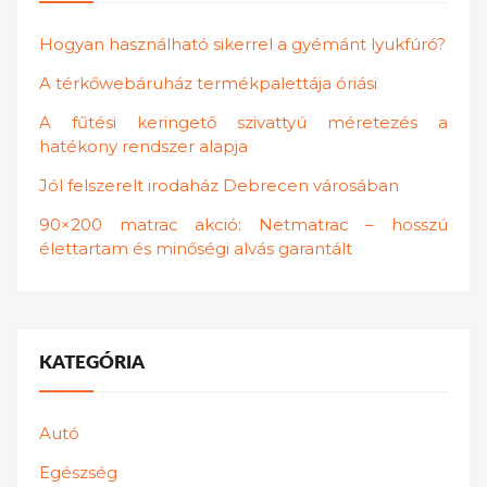
Hogyan használható sikerrel a gyémánt lyukfúró?
A térkőwebáruház termékpalettája óriási
A fűtési keringető szivattyú méretezés a
hatékony rendszer alapja
Jól felszerelt irodaház Debrecen városában
90×200 matrac akció: Netmatrac – hosszú
élettartam és minőségi alvás garantált
KATEGÓRIA
Autó
Egészség