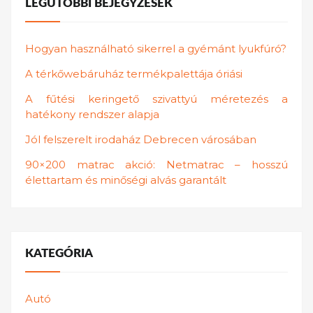
LEGUTÓBBI BEJEGYZÉSEK
Hogyan használható sikerrel a gyémánt lyukfúró?
A térkőwebáruház termékpalettája óriási
A fűtési keringető szivattyú méretezés a
hatékony rendszer alapja
Jól felszerelt irodaház Debrecen városában
90×200 matrac akció: Netmatrac – hosszú
élettartam és minőségi alvás garantált
KATEGÓRIA
Autó