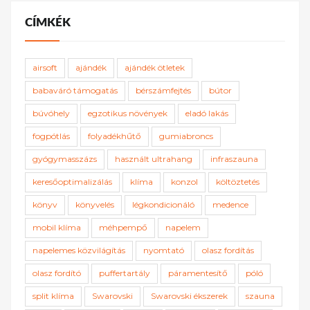
CÍMKÉK
airsoft
ajándék
ajándék ötletek
babaváró támogatás
bérszámfejtés
bútor
búvóhely
egzotikus növények
eladó lakás
fogpótlás
folyadékhűtő
gumiabroncs
gyógymasszázs
használt ultrahang
infraszauna
keresőoptimalizálás
klíma
konzol
költöztetés
könyv
könyvelés
légkondicionáló
medence
mobil klíma
méhpempő
napelem
napelemes közvilágítás
nyomtató
olasz fordítás
olasz fordító
puffertartály
páramentesítő
póló
split klíma
Swarovski
Swarovski ékszerek
szauna