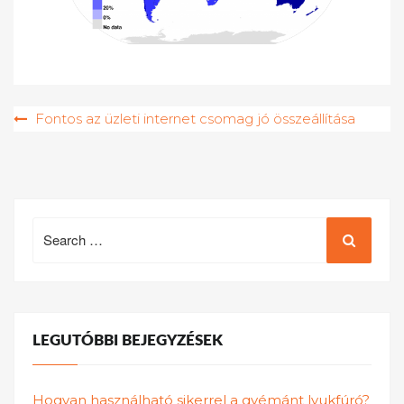
Bejegyzés
Fontos az üzleti internet csomag jó összeállítása
navigáció
Search
for:
LEGUTÓBBI BEJEGYZÉSEK
Hogyan használható sikerrel a gyémánt lyukfúró?