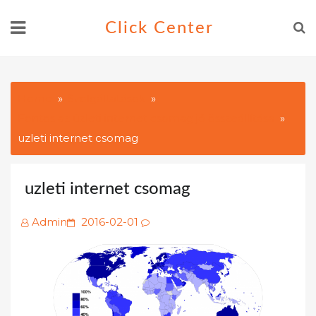
Skip
Click Center
to
content
Home
Szolgáltatások
Fontos az üzleti internet csomag jó összeállítása
uzleti internet csomag
uzleti internet csomag
Posted
Admin
2016-02-01
on