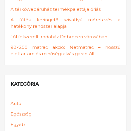
A térkőwebáruház termékpalettája óriási
A fűtési keringető szivattyú méretezés a
hatékony rendszer alapja
Jól felszerelt irodaház Debrecen városában
90×200 matrac akció: Netmatrac – hosszú
élettartam és minőségi alvás garantált
KATEGÓRIA
Autó
Egészség
Egyéb