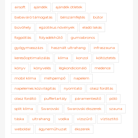
airsoft
ajándék
ajándék ötletek
babaváró támogatás
bérszámfejtés
bútor
búvóhely
egzotikus növények
eladó lakás
fogpótlás
folyadékhűtő
gumiabroncs
gyógymasszázs
használt ultrahang
infraszauna
keresőoptimalizálás
klíma
konzol
költöztetés
könyv
könyvelés
légkondicionáló
medence
mobil klíma
méhpempő
napelem
napelemes közvilágítás
nyomtató
olasz fordítás
olasz fordító
puffertartály
páramentesítő
póló
split klíma
Swarovski
Swarovski ékszerek
szauna
táska
ultrahang
vodka
vízszűrő
víztisztító
weboldal
ágyneműhuzat
ékszerek