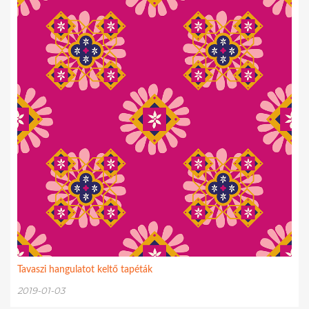
Tavaszi hangulatot keltő tapéták
2019-01-03