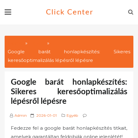
Skip
Click Center
to
content
Home
Egyéb
Google barát honlapkészítés: Sikeres
keresőoptimalizálás lépésről lépésre
Google barát honlapkészítés:
Sikeres keresőoptimalizálás
lépésről lépésre
P
Admin
2026-01-01
Egyéb
o
Fedezze fel a google barát honlapkészítés titkait,
s
amelyek garantáltan feldobják online jelenlétét!
t