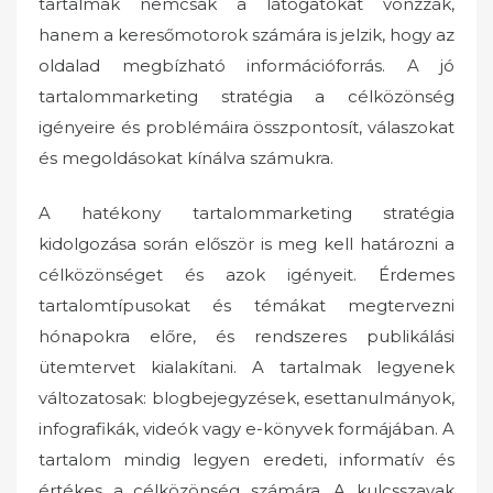
tartalmak nemcsak a látogatókat vonzzák,
hanem a keresőmotorok számára is jelzik, hogy az
oldalad megbízható információforrás. A jó
tartalommarketing stratégia a célközönség
igényeire és problémáira összpontosít, válaszokat
és megoldásokat kínálva számukra.
A hatékony tartalommarketing stratégia
kidolgozása során először is meg kell határozni a
célközönséget és azok igényeit. Érdemes
tartalomtípusokat és témákat megtervezni
hónapokra előre, és rendszeres publikálási
ütemtervet kialakítani. A tartalmak legyenek
változatosak: blogbejegyzések, esettanulmányok,
infografikák, videók vagy e-könyvek formájában. A
tartalom mindig legyen eredeti, informatív és
értékes a célközönség számára. A kulcsszavak