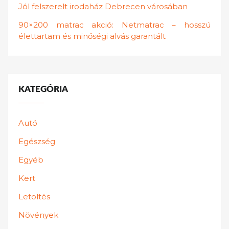
Jól felszerelt irodaház Debrecen városában
90×200 matrac akció: Netmatrac – hosszú
élettartam és minőségi alvás garantált
KATEGÓRIA
Autó
Egészség
Egyéb
Kert
Letöltés
Növények