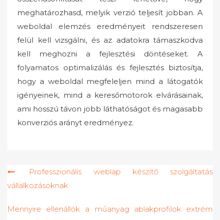
meghatározhasd, melyik verzió teljesít jobban. A
weboldal elemzés eredményeit rendszeresen
felül kell vizsgálni, és az adatokra támaszkodva
kell meghozni a fejlesztési döntéseket. A
folyamatos optimalizálás és fejlesztés biztosítja,
hogy a weboldal megfeleljen mind a látogatók
igényeinek, mind a keresőmotorok elvárásainak,
ami hosszú távon jobb láthatóságot és magasabb
konverziós arányt eredményez.
Bejegyzés
Professzionális weblap készítő szolgáltatás
vállalkozásoknak
navigáció
Mennyire ellenállók a műanyag ablakprofilok extrém