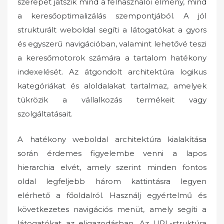
szerepet játszik mind a felhasználói élmény, mind
a keresőoptimalizálás szempontjából. A jól
strukturált weboldal segíti a látogatókat a gyors
és egyszerű navigációban, valamint lehetővé teszi
a keresőmotorok számára a tartalom hatékony
indexelését. Az átgondolt architektúra logikus
kategóriákat és aloldalakat tartalmaz, amelyek
tükrözik a vállalkozás termékeit vagy
szolgáltatásait.
A hatékony weboldal architektúra kialakítása
során érdemes figyelembe venni a lapos
hierarchia elvét, amely szerint minden fontos
oldal legfeljebb három kattintásra legyen
elérhető a főoldalról. Használj egyértelmű és
következetes navigációs menüt, amely segíti a
látogatókat az eligazodásban. Az URL-struktúra