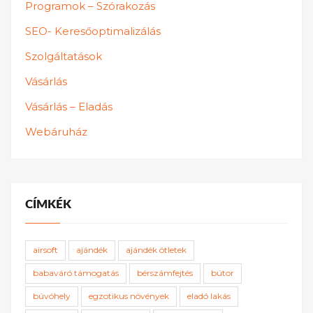
Programok – Szórakozás
SEO- Keresőoptimalizálás
Szolgáltatások
Vásárlás
Vásárlás – Eladás
Webáruház
CÍMKÉK
airsoft
ajándék
ajándék ötletek
babaváró támogatás
bérszámfejtés
bútor
búvóhely
egzotikus növények
eladó lakás