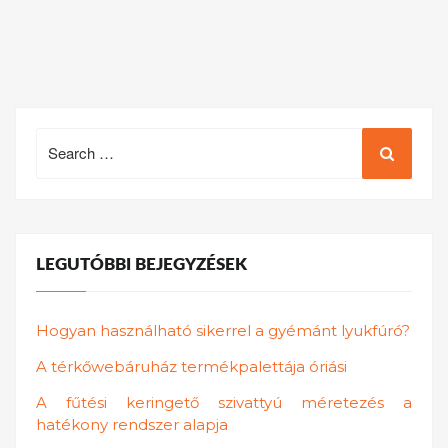
Search
for:
LEGUTÓBBI BEJEGYZÉSEK
Hogyan használható sikerrel a gyémánt lyukfúró?
A térkőwebáruház termékpalettája óriási
A fűtési keringető szivattyú méretezés a
hatékony rendszer alapja