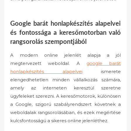
e
d
o
Google barát honlapkészítés alapelvei
n
és fontossága a keresőmotorban való
rangsorolás szempontjából
A modern online jelenlét alapja a jól
megtervezett weboldal. A
google barát
honlapkészítés alapelvei
ismerete
elengedhetetlen minden vállalkozás számára,
amely az interneten keresztül szeretne
ügyfeleket szerezni. A keresőmotorok, különösen
a Google, szigorú szabályrendszert követnek a
weboldalak rangsorolásában, és ezek megértése
kulcsfontosságú a sikeres online jelenléthez.