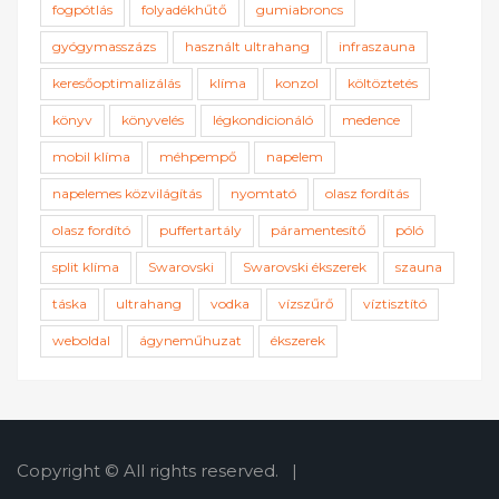
fogpótlás
folyadékhűtő
gumiabroncs
gyógymasszázs
használt ultrahang
infraszauna
keresőoptimalizálás
klíma
konzol
költöztetés
könyv
könyvelés
légkondicionáló
medence
mobil klíma
méhpempő
napelem
napelemes közvilágítás
nyomtató
olasz fordítás
olasz fordító
puffertartály
páramentesítő
póló
split klíma
Swarovski
Swarovski ékszerek
szauna
táska
ultrahang
vodka
vízszűrő
víztisztító
weboldal
ágyneműhuzat
ékszerek
Copyright © All rights reserved.
|