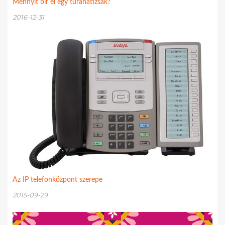
Mennyit bír el egy túrahátizsák?
2016-12-31
Az IP telefonközpont szerepe
2015-09-29