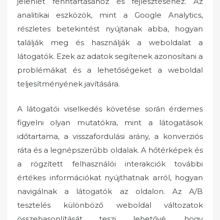
jelenlét fenntartásához és fejlesztéséhez. Az
analitikai eszközök, mint a Google Analytics,
részletes betekintést nyújtanak abba, hogyan
találják meg és használják a weboldalat a
látogatók. Ezek az adatok segítenek azonosítani a
problémákat és a lehetőségeket a weboldal
teljesítményének javítására.
A látogatói viselkedés követése során érdemes
figyelni olyan mutatókra, mint a látogatások
időtartama, a visszafordulási arány, a konverziós
ráta és a legnépszerűbb oldalak. A hőtérképek és
a rögzített felhasználói interakciók további
értékes információkat nyújthatnak arról, hogyan
navigálnak a látogatók az oldalon. Az A/B
tesztelés különböző weboldal változatok
összehasonlítását teszi lehetővé, hogy