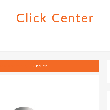
Click Center
relési költséggel
bojler