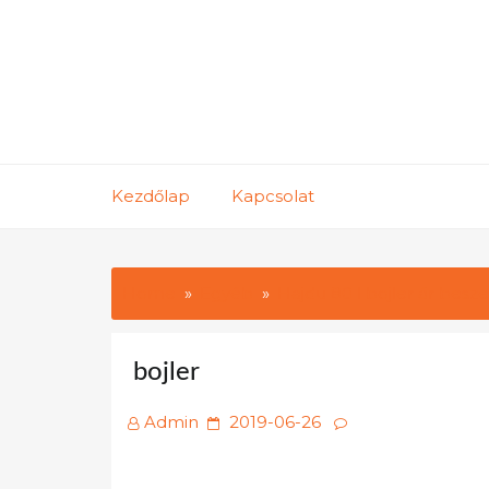
Skip
to
content
Kezdőlap
Kapcsolat
Home
Egyéb
Hajdu 80 l bojler ár besze
bojler
Posted
Admin
2019-06-26
on