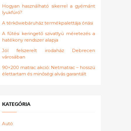
Hogyan használható sikerrel a gyémánt
lyukfúró?
A térkőwebáruház termékpalettája óriási
A fűtési keringető szivattyú méretezés a
hatékony rendszer alapja
Jól felszerelt irodaház Debrecen
városában
90×200 matrac akció: Netmatrac – hosszú
élettartam és minőségi alvás garantált
KATEGÓRIA
Autó