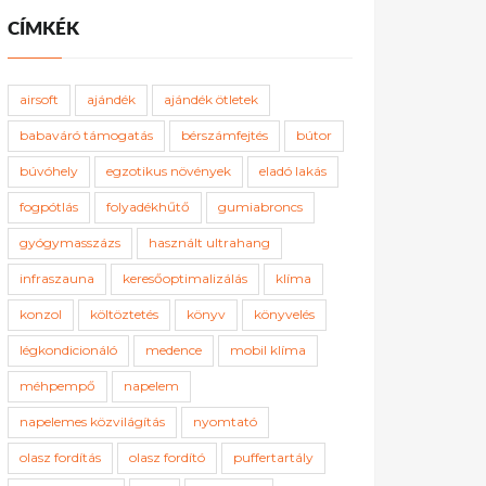
CÍMKÉK
airsoft
ajándék
ajándék ötletek
babaváró támogatás
bérszámfejtés
bútor
búvóhely
egzotikus növények
eladó lakás
fogpótlás
folyadékhűtő
gumiabroncs
gyógymasszázs
használt ultrahang
infraszauna
keresőoptimalizálás
klíma
konzol
költöztetés
könyv
könyvelés
légkondicionáló
medence
mobil klíma
méhpempő
napelem
napelemes közvilágítás
nyomtató
olasz fordítás
olasz fordító
puffertartály