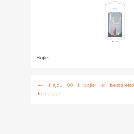
Bojler
Bejegyzés
Hajdu 80 l bojler ár beszerelés
navigáció
költséggel