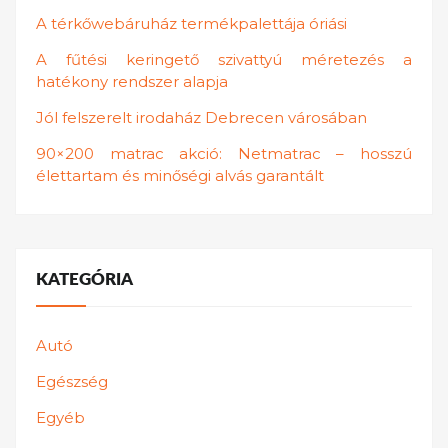
A térkőwebáruház termékpalettája óriási
A fűtési keringető szivattyú méretezés a
hatékony rendszer alapja
Jól felszerelt irodaház Debrecen városában
90×200 matrac akció: Netmatrac – hosszú
élettartam és minőségi alvás garantált
KATEGÓRIA
Autó
Egészség
Egyéb