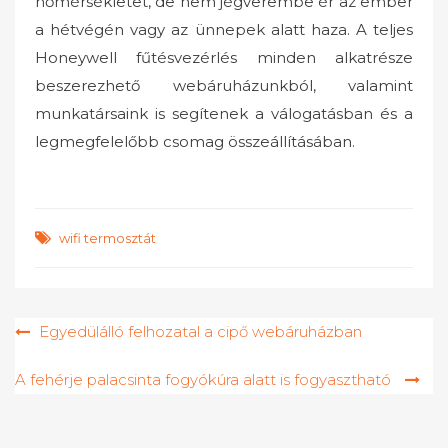
hőmérsékletet, de nem jégverembe ér az ember
a hétvégén vagy az ünnepek alatt haza. A teljes
Honeywell fűtésvezérlés minden alkatrésze
beszerezhető webáruházunkból, valamint
munkatársaink is segítenek a válogatásban és a
legmegfelelőbb csomag összeállításában.
wifi termosztát
Bejegyzés
Egyedülálló felhozatal a cipő webáruházban
navigáció
A fehérje palacsinta fogyókúra alatt is fogyasztható