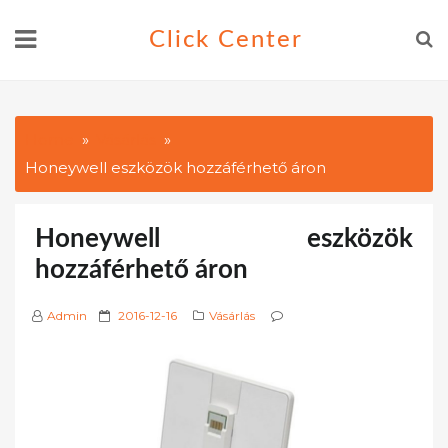
Skip
Click Center
to
content
Home
Vásárlás
Honeywell eszközök hozzáférhető áron
Honeywell eszközök
hozzáférhető áron
P
Admin
2016-12-16
Vásárlás
o
s
t
e
d