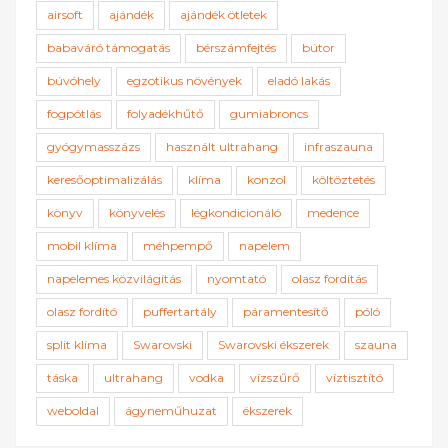
airsoft
ajándék
ajándék ötletek
babaváró támogatás
bérszámfejtés
bútor
búvóhely
egzotikus növények
eladó lakás
fogpótlás
folyadékhűtő
gumiabroncs
gyógymasszázs
használt ultrahang
infraszauna
keresőoptimalizálás
klíma
konzol
költöztetés
könyv
könyvelés
légkondicionáló
medence
mobil klíma
méhpempő
napelem
napelemes közvilágítás
nyomtató
olasz fordítás
olasz fordító
puffertartály
páramentesítő
póló
split klíma
Swarovski
Swarovski ékszerek
szauna
táska
ultrahang
vodka
vízszűrő
víztisztító
weboldal
ágyneműhuzat
ékszerek