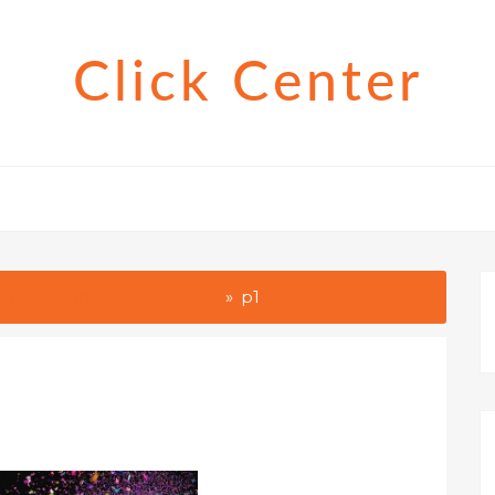
Click Center
t most party sátort bérelni
p1