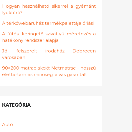
Hogyan használható sikerrel a gyémánt
lyukfúró?
A térkőwebáruház termékpalettája óriási
A fűtési keringető szivattyú méretezés a
hatékony rendszer alapja
Jól felszerelt irodaház Debrecen
városában
90×200 matrac akció: Netmatrac – hosszú
élettartam és minőségi alvás garantált
KATEGÓRIA
Autó