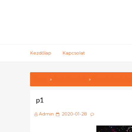
Skip
to
content
Kezdőlap
Kapcsolat
Home
Szolgáltatások
Ilyen árakon lehe
p1
Posted
Admin
2020-01-28
on