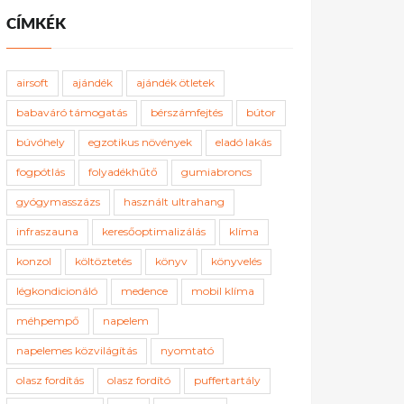
CÍMKÉK
airsoft
ajándék
ajándék ötletek
babaváró támogatás
bérszámfejtés
bútor
búvóhely
egzotikus növények
eladó lakás
fogpótlás
folyadékhűtő
gumiabroncs
gyógymasszázs
használt ultrahang
infraszauna
keresőoptimalizálás
klíma
konzol
költöztetés
könyv
könyvelés
légkondicionáló
medence
mobil klíma
méhpempő
napelem
napelemes közvilágítás
nyomtató
olasz fordítás
olasz fordító
puffertartály