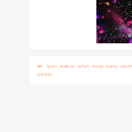
Bejegyzés
Ilyen árakon lehet most party sátor
navigáció
bérelni