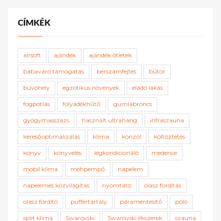
CÍMKÉK
airsoft
ajándék
ajándék ötletek
babaváró támogatás
bérszámfejtés
bútor
búvóhely
egzotikus növények
eladó lakás
fogpótlás
folyadékhűtő
gumiabroncs
gyógymasszázs
használt ultrahang
infraszauna
keresőoptimalizálás
klíma
konzol
költöztetés
könyv
könyvelés
légkondicionáló
medence
mobil klíma
méhpempő
napelem
napelemes közvilágítás
nyomtató
olasz fordítás
olasz fordító
puffertartály
páramentesítő
póló
split klíma
Swarovski
Swarovski ékszerek
szauna