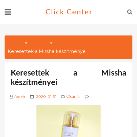
Skip
Click Center
to
content
Home
Vásárlás
Keresettek a Missha készítményei
Keresettek a Missha
készítményei
P
Admin
2020-01-31
Vásárlás
o
s
t
e
d