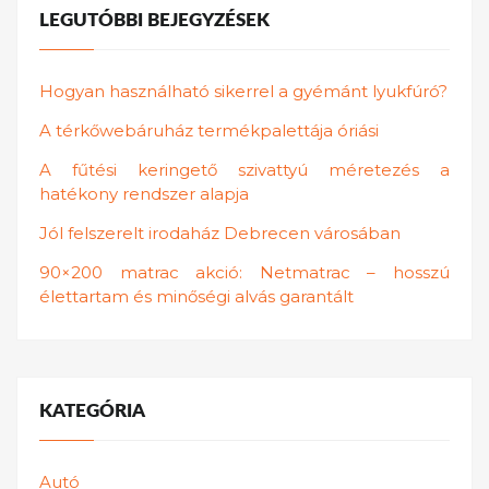
LEGUTÓBBI BEJEGYZÉSEK
Hogyan használható sikerrel a gyémánt lyukfúró?
A térkőwebáruház termékpalettája óriási
A fűtési keringető szivattyú méretezés a
hatékony rendszer alapja
Jól felszerelt irodaház Debrecen városában
90×200 matrac akció: Netmatrac – hosszú
élettartam és minőségi alvás garantált
KATEGÓRIA
Autó