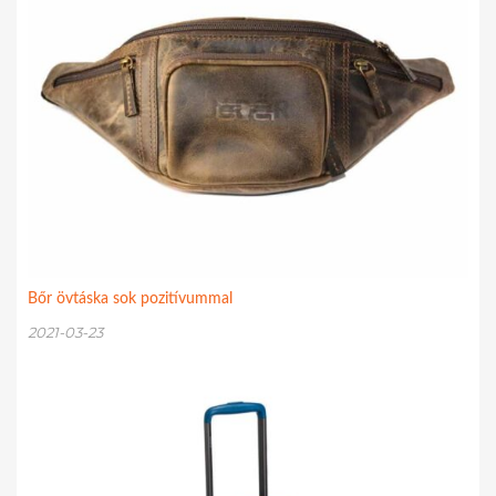
Bőr övtáska sok pozitívummal
2021-03-23