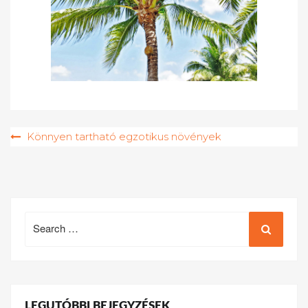
Bejegyzés
Könnyen tartható egzotikus növények
navigáció
Search
for:
LEGUTÓBBI BEJEGYZÉSEK