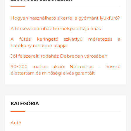
Hogyan használható sikerrel a gyémánt lyukfúró?
A térkőwebáruház termékpalettája óriási
A fűtési keringető szivattyú méretezés a
hatékony rendszer alapja
Jól felszerelt irodaház Debrecen városában
90×200 matrac akció: Netmatrac – hosszú
élettartam és minőségi alvás garantált
KATEGÓRIA
Autó