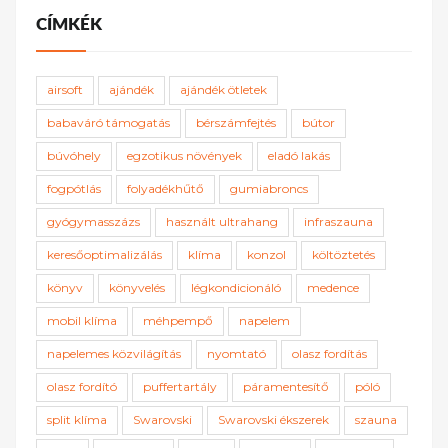
CÍMKÉK
airsoft
ajándék
ajándék ötletek
babaváró támogatás
bérszámfejtés
bútor
búvóhely
egzotikus növények
eladó lakás
fogpótlás
folyadékhűtő
gumiabroncs
gyógymasszázs
használt ultrahang
infraszauna
keresőoptimalizálás
klíma
konzol
költöztetés
könyv
könyvelés
légkondicionáló
medence
mobil klíma
méhpempő
napelem
napelemes közvilágítás
nyomtató
olasz fordítás
olasz fordító
puffertartály
páramentesítő
póló
split klíma
Swarovski
Swarovski ékszerek
szauna