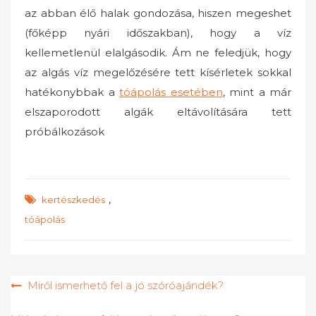
az abban élő halak gondozása, hiszen megeshet
(főképp nyári időszakban), hogy a víz
kellemetlenül elalgásodik. Ám ne feledjük, hogy
az algás víz megelőzésére tett kísérletek sokkal
hatékonybbak a
tóápolás esetében
, mint a már
elszaporodott algák eltávolítására tett
próbálkozások
,
kertészkedés
tóápolás
Bejegyzés
Miről ismerhető fel a jó szóróajándék?
navigáció