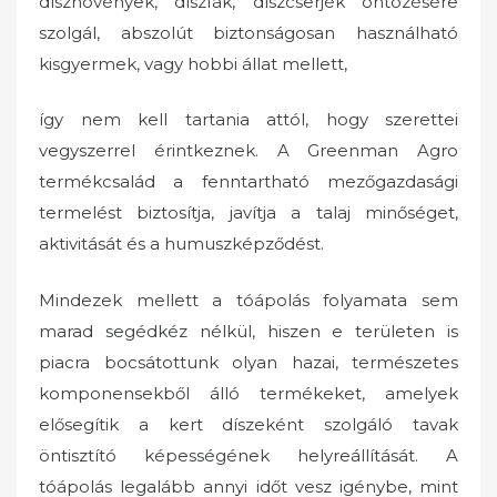
dísznövények, díszfák, díszcserjék öntözésére
szolgál, abszolút biztonságosan használható
kisgyermek, vagy hobbi állat mellett,
így nem kell tartania attól, hogy szerettei
vegyszerrel érintkeznek. A Greenman Agro
termékcsalád a fenntartható mezőgazdasági
termelést biztosítja, javítja a talaj minőséget,
aktivitását és a humuszképződést.
Mindezek mellett a tóápolás folyamata sem
marad segédkéz nélkül, hiszen e területen is
piacra bocsátottunk olyan hazai, természetes
komponensekből álló termékeket, amelyek
elősegítik a kert díszeként szolgáló tavak
öntisztító képességének helyreállítását. A
tóápolás legalább annyi időt vesz igénybe, mint