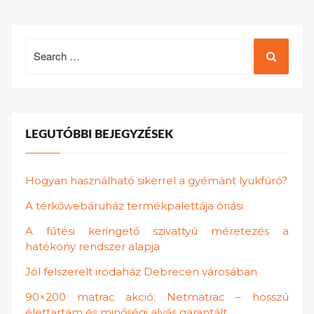
Search
for:
LEGUTÓBBI BEJEGYZÉSEK
Hogyan használható sikerrel a gyémánt lyukfúró?
A térkőwebáruház termékpalettája óriási
A fűtési keringető szivattyú méretezés a
hatékony rendszer alapja
Jól felszerelt irodaház Debrecen városában
90×200 matrac akció: Netmatrac – hosszú
élettartam és minőségi alvás garantált