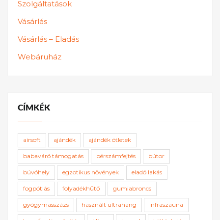
Szolgáltatások
Vásárlás
Vásárlás – Eladás
Webáruház
CÍMKÉK
airsoft
ajándék
ajándék ötletek
babaváró támogatás
bérszámfejtés
bútor
búvóhely
egzotikus növények
eladó lakás
fogpótlás
folyadékhűtő
gumiabroncs
gyógymasszázs
használt ultrahang
infraszauna