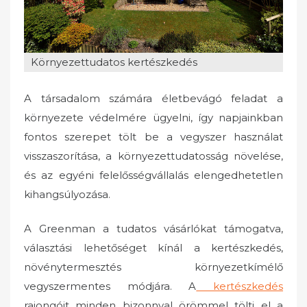
n
Környezettudatos kertészkedés
A társadalom számára életbevágó feladat a
környezete védelmére ügyelni, így napjainkban
fontos szerepet tölt be a vegyszer használat
visszaszorítása, a környezettudatosság növelése,
és az egyéni felelősségvállalás elengedhetetlen
kihangsúlyozása.
A Greenman a tudatos vásárlókat támogatva,
választási lehetőséget kínál a kertészkedés,
növénytermesztés környezetkímélő
vegyszermentes módjára. A
kertészkedés
rajongóit minden bizonnyal örömmel tölti el a