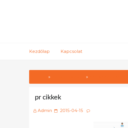
Skip
to
content
Kezdőlap
Kapcsolat
Home
Szolgáltatások
Mennyi az ára a P
pr cikkek
Posted
Admin
2015-04-15
on