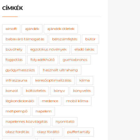
CÍMKÉK
airsoft
ajándék
ajándék ötletek
babaváró támogatás
bérszámfejtés
bútor
búvóhely
egzotikus növények
eladó lakás
fogpótlás
folyadékhűtő
gumiabroncs
gyógymasszázs
használt ultrahang
infraszauna
keresőoptimalizálás
klíma
konzol
költöztetés
könyv
könyvelés
légkondicionáló
medence
mobil klíma
méhpempő
napelem
napelemes közvilágítás
nyomtató
olasz fordítás
olasz fordító
puffertartály