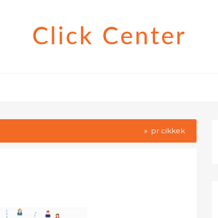
Click Center
R cikknek, ha olcsón csináltatod meg?
pr cikkek