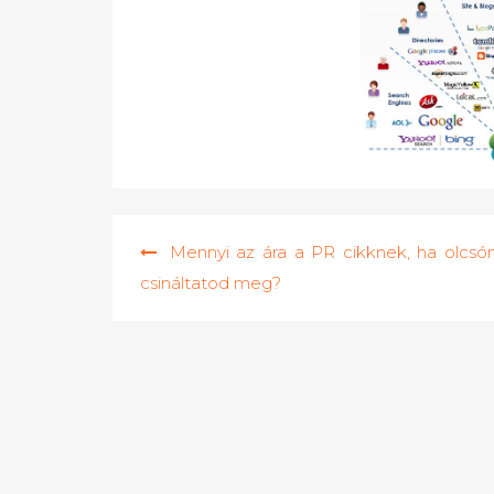
Bejegyzés
Mennyi az ára a PR cikknek, ha olcsó
navigáció
csináltatod meg?