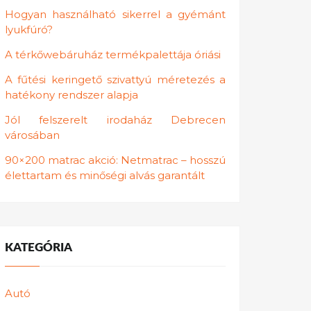
Hogyan használható sikerrel a gyémánt
lyukfúró?
A térkőwebáruház termékpalettája óriási
A fűtési keringető szivattyú méretezés a
hatékony rendszer alapja
Jól felszerelt irodaház Debrecen
városában
90×200 matrac akció: Netmatrac – hosszú
élettartam és minőségi alvás garantált
KATEGÓRIA
Autó