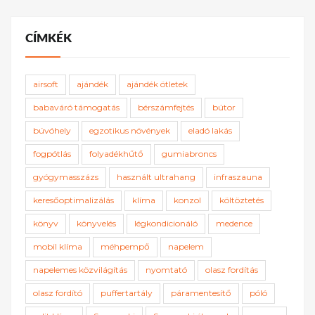
CÍMKÉK
airsoft
ajándék
ajándék ötletek
babaváró támogatás
bérszámfejtés
bútor
búvóhely
egzotikus növények
eladó lakás
fogpótlás
folyadékhűtő
gumiabroncs
gyógymasszázs
használt ultrahang
infraszauna
keresőoptimalizálás
klíma
konzol
költöztetés
könyv
könyvelés
légkondicionáló
medence
mobil klíma
méhpempő
napelem
napelemes közvilágítás
nyomtató
olasz fordítás
olasz fordító
puffertartály
páramentesítő
póló