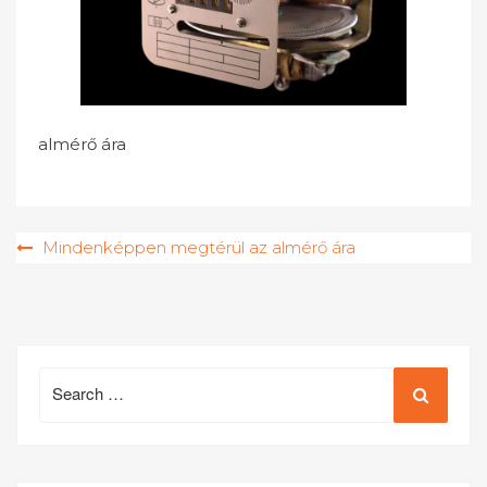
almérő ára
Bejegyzés
Mindenképpen megtérül az almérő ára
navigáció
Search
for: