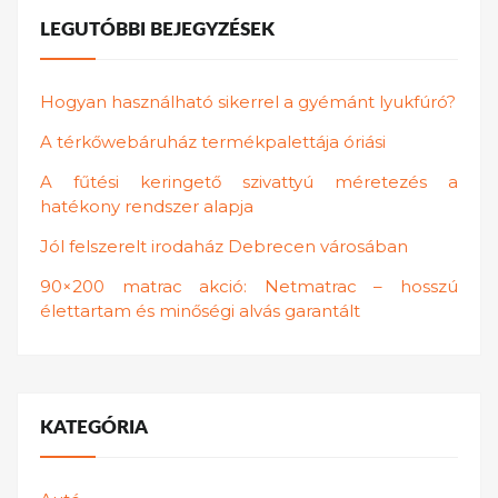
LEGUTÓBBI BEJEGYZÉSEK
Hogyan használható sikerrel a gyémánt lyukfúró?
A térkőwebáruház termékpalettája óriási
A fűtési keringető szivattyú méretezés a
hatékony rendszer alapja
Jól felszerelt irodaház Debrecen városában
90×200 matrac akció: Netmatrac – hosszú
élettartam és minőségi alvás garantált
KATEGÓRIA